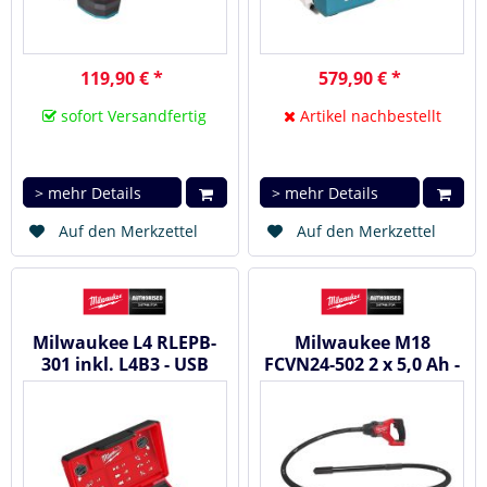
119,90 € *
579,90 € *
sofort Versandfertig
Artikel nachbestellt
> mehr Details
> mehr Details
Auf den Merkzettel
Auf den Merkzettel
Milwaukee L4 RLEPB-
Milwaukee M18
301 inkl. L4B3 - USB
FCVN24-502 2 x 5,0 Ah -
BLUETOOTH®
Akku Betonrüttler /...
Kopfhörer...