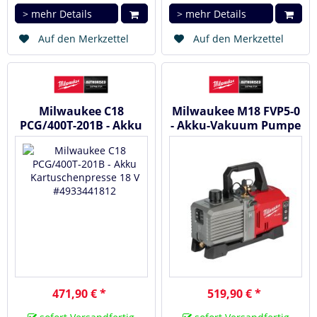
> mehr Details
> mehr Details
Auf den Merkzettel
Auf den Merkzettel
Milwaukee C18
Milwaukee M18 FVP5-0
PCG/400T-201B - Akku
- Akku-Vakuum Pumpe
Kartuschenpresse 18 V
18 V #4933492853
#4933441812
471,90 € *
519,90 € *