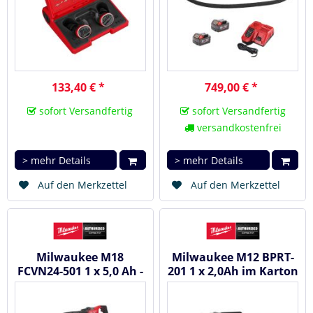
133,40 € *
749,00 € *
sofort Versandfertig
sofort Versandfertig
versandkostenfrei
> mehr Details
> mehr Details
Auf den Merkzettel
Auf den Merkzettel
Milwaukee M18
Milwaukee M12 BPRT-
FCVN24-501 1 x 5,0 Ah -
201 1 x 2,0Ah im Karton
Akku Betonrüttler /...
- M12™ Akku
Blindnietgerät