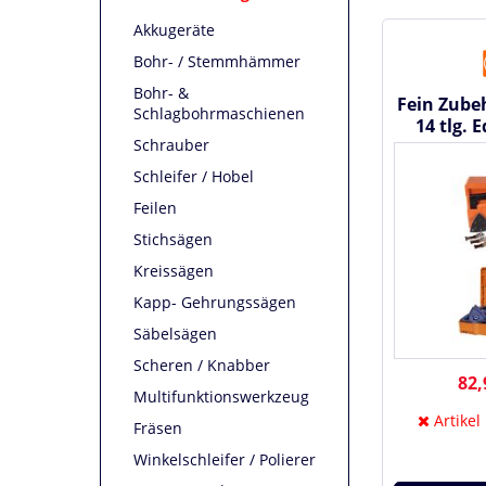
Akkugeräte
Bohr- / Stemmhämmer
Bohr- &
Fein Zube
Schlagbohrmaschienen
14 tlg. 
Schrauber
3390
Schleifer / Hobel
Feilen
Stichsägen
Kreissägen
Kapp- Gehrungssägen
Säbelsägen
Scheren / Knabber
82,
Multifunktionswerkzeug
Artikel
Fräsen
Winkelschleifer / Polierer