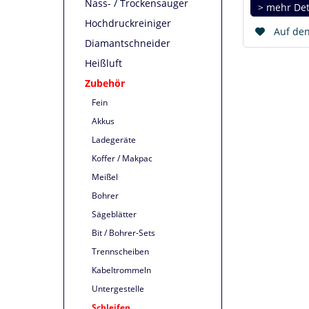
Nass- / Trockensauger
> mehr Det
Hochdruckreiniger
Auf den
Diamantschneider
Heißluft
Zubehör
Fein
Akkus
Ladegeräte
Koffer / Makpac
Meißel
Bohrer
Sägeblätter
Bit / Bohrer-Sets
Trennscheiben
Kabeltrommeln
Untergestelle
Schleifen