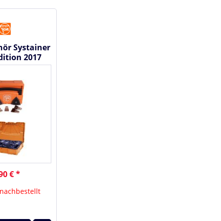
hör Systainer
Edition 2017
1146220
90 € *
 nachbestellt