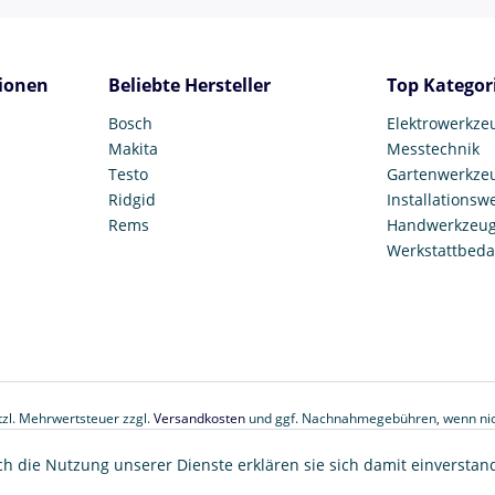
ionen
Beliebte Hersteller
Top Kategor
Bosch
Elektrowerkze
Makita
Messtechnik
Testo
Gartenwerkze
Ridgid
Installationsw
Rems
Handwerkzeu
Werkstattbeda
etzl. Mehrwertsteuer zzgl.
Versandkosten
und ggf. Nachnahmegebühren, wenn nic
© 2017 Tooltown GmbH
ch die Nutzung unserer Dienste erklären sie sich damit einverstan