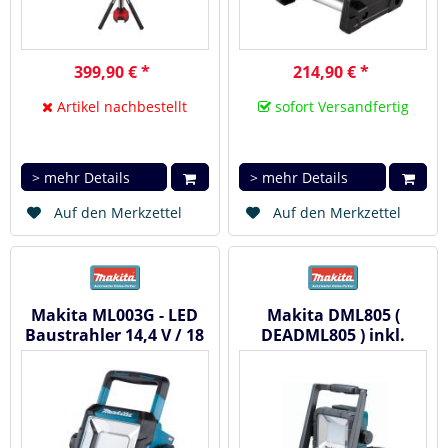
399,90 € *
214,90 € *
Artikel nachbestellt
sofort Versandfertig
> mehr Details
> mehr Details
Auf den Merkzettel
Auf den Merkzettel
Makita ML003G - LED
Makita DML805 (
Baustrahler 14,4 V / 18
DEADML805 ) inkl.
V / 40 V 1.100 Lm
Akku 5,0 Ah +
Ladegerät - LED...