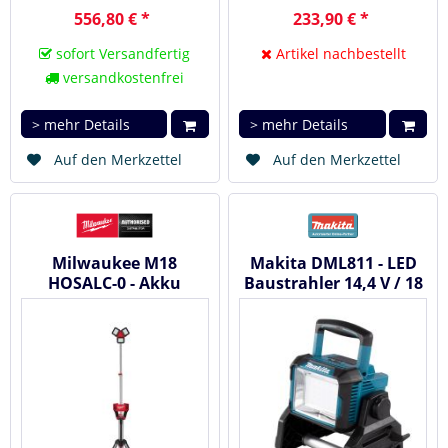
556,80 € *
233,90 € *
sofort Versandfertig
Artikel nachbestellt
versandkostenfrei
> mehr Details
> mehr Details
Auf den Merkzettel
Auf den Merkzettel
Milwaukee M18
Makita DML811 - LED
HOSALC-0 - Akku
Baustrahler 14,4 V / 18
Baustrahler
V / 230 V / 1.800 lx /...
#4933478116