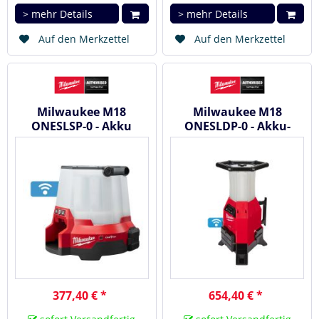
> mehr Details
> mehr Details
Auf den Merkzettel
Auf den Merkzettel
Milwaukee M18
Milwaukee M18
ONESLSP-0 - Akku
ONESLDP-0 - Akku-
Bauleuchte 18 V
Standleuchte 18 V
#4933459155
#4933459160
377,40 € *
654,40 € *