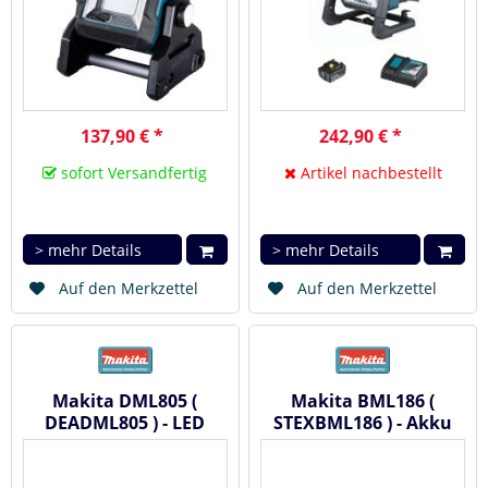
137,90 € *
242,90 € *
sofort Versandfertig
Artikel nachbestellt
> mehr Details
> mehr Details
Auf den Merkzettel
Auf den Merkzettel
Makita DML805 (
Makita BML186 (
DEADML805 ) - LED
STEXBML186 ) - Akku
Baustrahler 18 V / 14,4
Lampe 18 V
V