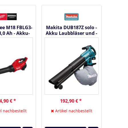
ee M18 FBLG3-
Makita DUB187Z solo -
8,0 Ah - Akku-
Akku Laubbläser und -
läse 18 V
sauger 18V
33493302
4,90 € *
192,90 € *
l nachbestellt
Artikel nachbestellt