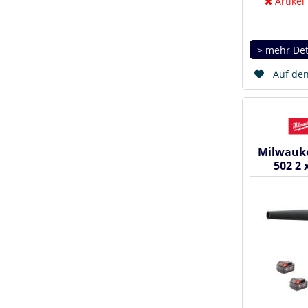
Artikel
> mehr Det
Auf den
Milwauk
502 2 
Ladegerät
Gebl