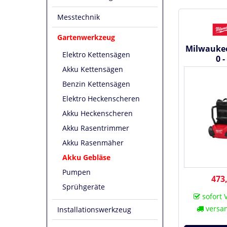
Messtechnik
Gartenwerkzeug
Milwauke
Elektro Kettensägen
0 
Rucksack
Akku Kettensägen
#493
Benzin Kettensägen
Elektro Heckenscheren
Akku Heckenscheren
Akku Rasentrimmer
Akku Rasenmäher
Akku Gebläse
Pumpen
473,
Sprühgeräte
sofort 
versan
Installationswerkzeug