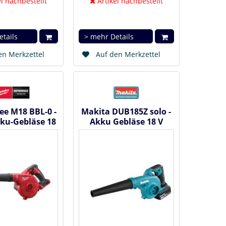
l nachbestellt
Artikel nachbestellt
etails
> mehr Details
en Merkzettel
Auf den Merkzettel
e M18 BBL-0 -
Makita DUB185Z solo -
ku-Gebläse 18
Akku Gebläse 18 V
933446216