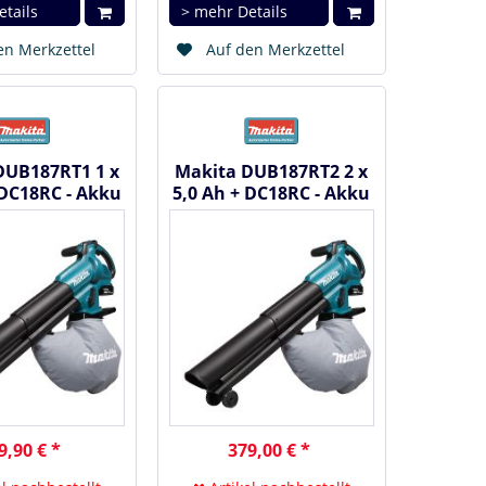
etails
> mehr Details
en Merkzettel
Auf den Merkzettel
DUB187RT1 1 x
Makita DUB187RT2 2 x
 DC18RC - Akku
5,0 Ah + DC18RC - Akku
er und -sauger
Laubbläser und -sauger
18V
18V
9,90 € *
379,00 € *