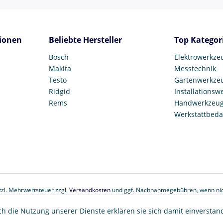
ionen
Beliebte Hersteller
Top Kategor
Bosch
Elektrowerkze
Makita
Messtechnik
Testo
Gartenwerkze
Ridgid
Installationsw
Rems
Handwerkzeu
Werkstattbeda
etzl. Mehrwertsteuer zzgl.
Versandkosten
und ggf. Nachnahmegebühren, wenn nic
© 2017 Tooltown GmbH
ch die Nutzung unserer Dienste erklären sie sich damit einverstan