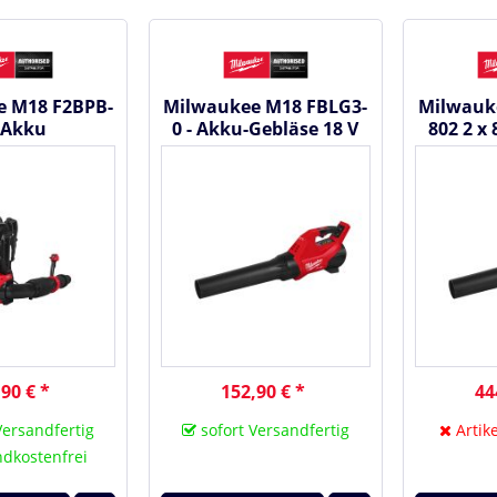
e M18 F2BPB-
Milwaukee M18 FBLG3-
Milwauk
- Akku
0 - Akku-Gebläse 18 V
802 2 x 
gebläse 18 V
#4933493301
Geb
3493212
#49
90 € *
152,90 € *
44
Versandfertig
sofort Versandfertig
Artike
dkostenfrei