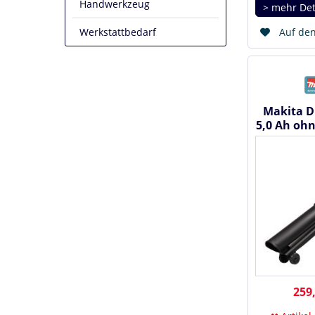
Handwerkzeug
> mehr Det
Werkstattbedarf
Auf den
Makita D
5,0 Ah ohn
Akku Laub
259,