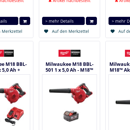
 nachbestellt
Artikel nachbestellt
Artike
ails
> mehr Details
> mehr D
 Merkzettel
Auf den Merkzettel
Auf d
ee M18 BBL-
Milwaukee M18 BBL-
Milwauke
x 5,0 Ah +
501 1 x 5,0 Ah - M18™
M18™ Ak
 - M18™ Akku-
Akku-Gebläse 18 V
V #4
äse 18 V