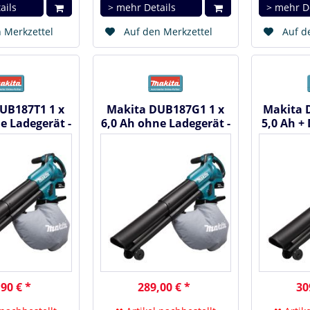
ails
> mehr Details
> mehr D
 Merkzettel
Auf den Merkzettel
Auf d
UB187T1 1 x
Makita DUB187G1 1 x
Makita 
e Ladegerät -
6,0 Ah ohne Ladegerät -
5,0 Ah +
bläser und...
Akku Laubbläser und...
Laubbläs
90 € *
289,00 € *
30