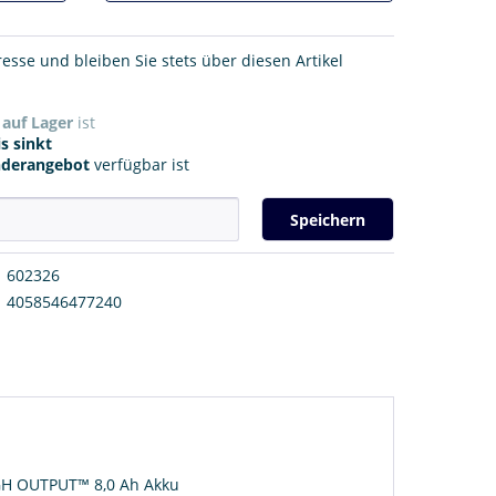
resse und bleiben Sie stets über diesen Artikel
r
auf Lager
ist
s sinkt
nderangebot
verfügbar ist
Speichern
602326
4058546477240
IGH OUTPUT™ 8,0 Ah Akku