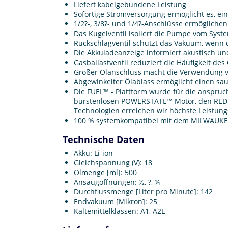
Liefert kabelgebundene Leistung
Sofortige Stromversorgung ermöglicht es, e
1/2?-, 3/8?- und 1/4?-Anschlüsse ermöglich
Das Kugelventil isoliert die Pumpe vom Sys
Rückschlagventil schützt das Vakuum, wenn 
Die Akkuladeanzeige informiert akustisch un
Gasballastventil reduziert die Häufigkeit des
Großer Ölanschluss macht die Verwendung vo
Abgewinkelter Ölablass ermöglicht einen sa
Die FUEL™ - Plattform wurde für die anspruch
bürstenlosen POWERSTATE™ Motor, den REDL
Technologien erreichen wir höchste Leistungs
100 % systemkompatibel mit dem MILWAU
Technische Daten
Akku: Li-ion
Gleichspannung (V): 18
Ölmenge [ml]: 500
Ansaugöffnungen: ½, ?, ¼
Durchflussmenge [Liter pro Minute]: 142
Endvakuum [Mikron]: 25
Kältemittelklassen: A1, A2L