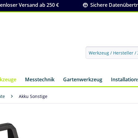
nloser Versand ab 250 €
Sichere Datenübert
rkzeuge
Messtechnik
Gartenwerkzeug
Installatio
äte
Akku Sonstige