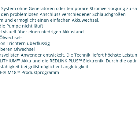
in System ohne Generatoren oder temporäre Stromversorgung zu s
en den problemlosen Anschluss verschiedener Schlauchgrößen
tem und ermöglicht einen einfachen Akkuwechsel.
die Pumpe nicht läuft
d visuell über einen niedrigen Akkustand
 Ölwechsels
n Trichtern überflüssig
uberen Ölwechsel
svollsten Anwender entwickelt. Die Technik liefert höchste Leistun
ITHIUM™ Akku und die REDLINK PLUS™ Elektronik. Durch die opt
fähigkeit bei größtmöglicher Langlebigkeit.
KEE®-M18™-Produktprogramm