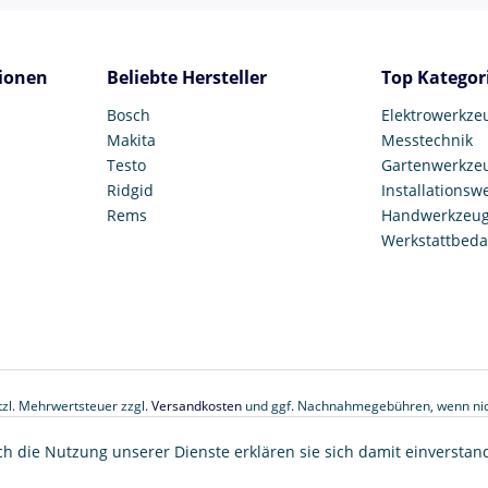
ionen
Beliebte Hersteller
Top Kategor
Bosch
Elektrowerkze
Makita
Messtechnik
Testo
Gartenwerkze
Ridgid
Installationsw
Rems
Handwerkzeu
Werkstattbeda
etzl. Mehrwertsteuer zzgl.
Versandkosten
und ggf. Nachnahmegebühren, wenn nic
© 2017 Tooltown GmbH
ch die Nutzung unserer Dienste erklären sie sich damit einverstan