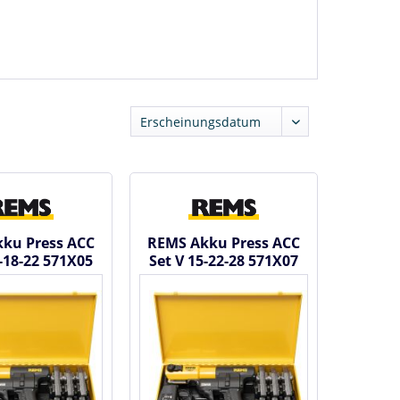
ku Press ACC
REMS Akku Press ACC
5-18-22 571X05
Set V 15-22-28 571X07
0 - Akku
R220 - Akku
alpresse...
Radialpresse...