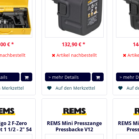
00 € *
132,90 € *
14
 nachbestellt
Artikel nachbestellt
Artike
ails
> mehr Details
> mehr D
 Merkzettel
Auf den Merkzettel
Auf d
go 2 F-Zero
REMS Mini Presszange
REMS Mi
 1 1/2 - 2" 54
Pressbacke V12
Pres
( 131160 )