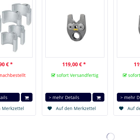
90 € *
119,00 € *
11
 nachbestellt
sofort Versandfertig
sofort
ails
> mehr Details
> mehr D
 Merkzettel
Auf den Merkzettel
Auf d