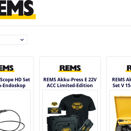
Scope HD Set
REMS Akku-Press E 22V
REMS Ak
a-Endoskop
ACC Limited-Edition
Set V 1
DEU 2024 - Akku...
R22
Radi