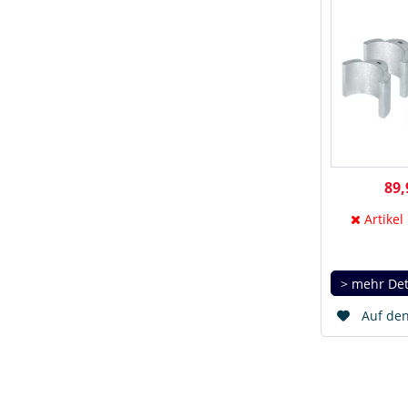
89,
Artikel
> mehr Det
Auf den