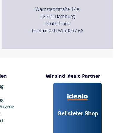
Warnstedtstraße 14A
22525 Hamburg
Deutschland
Telefax: 040-5190097 66
ien
Wir sind Idealo Partner
ug
ug
erkzeug
g
rf