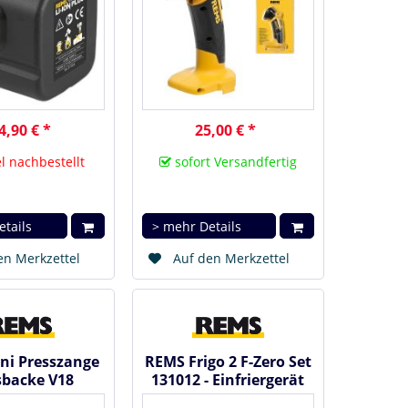
4,90 € *
25,00 € *
l nachbestellt
sofort Versandfertig
etails
> mehr Details
en Merkzettel
Auf den Merkzettel
ni Presszange
REMS Frigo 2 F-Zero Set
sbacke V18
131012 - Einfriergerät