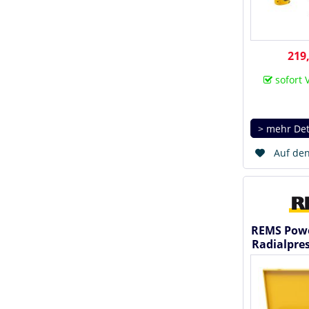
219,
sofort 
> mehr Det
Auf den
REMS Powe
Radialpre
Meta