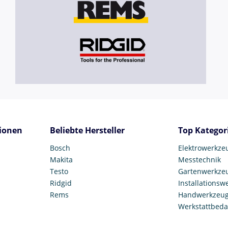
ionen
Beliebte Hersteller
Top Kategor
Bosch
Elektrowerkze
Makita
Messtechnik
Testo
Gartenwerkze
Ridgid
Installationsw
Rems
Handwerkzeu
Werkstattbeda