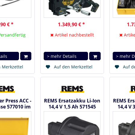
90 € *
1.349,90 € *
1.7
Versandfertig
Artikel nachbestellt
Artike
ails
> mehr Details
> mehr D
 Merkzettel
Auf den Merkzettel
Auf d
r Press ACC -
REMS Ersatzakku Li-Ion
REMS Ers
sse 577010 im
14,4 V 1,5 Ah 571545
14,4 V 
llkoffer