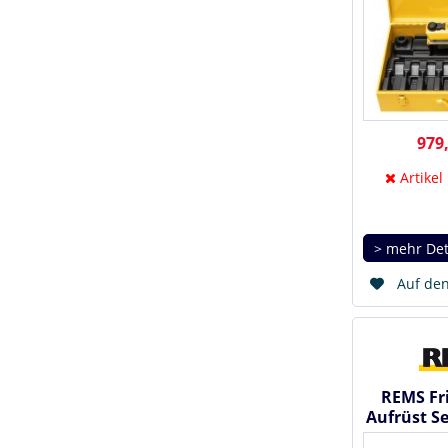
979,
Artikel
> mehr Det
Auf den
REMS Fri
Aufrüst Set
- 60mm 