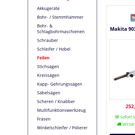
Akkugeräte
Bohr- / Stemmhämmer
Bohr- &
Makita 903
Schlagbohrmaschienen
Schrauber
Schleifer / Hobel
Feilen
Stichsägen
Kreissägen
Kapp- Gehrungssägen
Säbelsägen
Scheren / Knabber
252,
Multifunktionswerkzeug
sofort 
Fräsen
versan
Winkelschleifer / Polierer