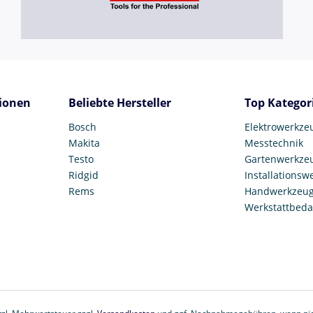
ionen
Beliebte Hersteller
Top Kategor
Bosch
Elektrowerkze
Makita
Messtechnik
Testo
Gartenwerkze
Ridgid
Installationsw
Rems
Handwerkzeu
Werkstattbeda