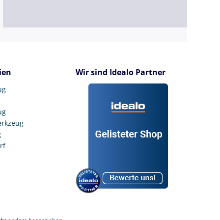
ien
Wir sind Idealo Partner
ug
ug
erkzeug
g
rf