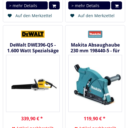
> mehr Details
> mehr Details
Auf den Merkzettel
Auf den Merkzettel
DeWalt DWE396-QS -
Makita Absaughaube
1.600 Watt Spezialsäge
230 mm 198440-5 - für
295mm
Makita Winkelschleifer
339,90 € *
119,90 € *