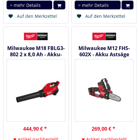
> mehr Details
> mehr Details
Auf den Merkzettel
Auf den Merkzettel
Milwaukee M18 FBLG3-
Milwaukee M12 FHS-
802 2 x 8,0 Ah - Akku-
602X - Akku Astsäge
Gebläse 18 V
#4933472212
#4933493302
444,90 € *
269,00 € *
Artikel nachbestellt
Artikel nachbestellt