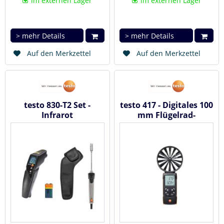
im externen Lager
im externen Lager
> mehr Details
> mehr Details
Auf den Merkzettel
Auf den Merkzettel
testo 830-T2 Set -
testo 417 - Digitales 100
Infrarot
mm Flügelrad-
Temperaturmessgerät
Anemometer mit App-
Anbindung