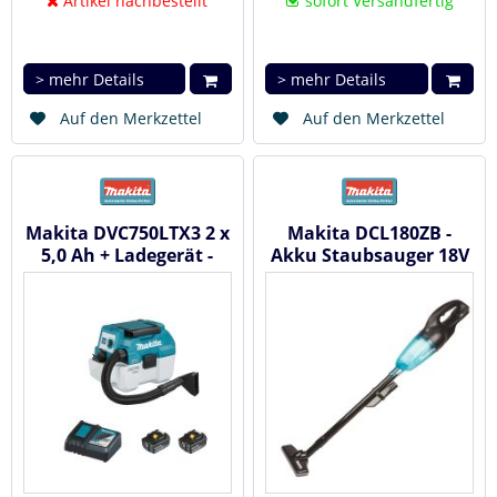
Artikel nachbestellt
sofort Versandfertig
> mehr Details
> mehr Details
Auf den Merkzettel
Auf den Merkzettel
Makita DVC750LTX3 2 x
Makita DCL180ZB -
5,0 Ah + Ladegerät -
Akku Staubsauger 18V
Akku Staubsauger 18V