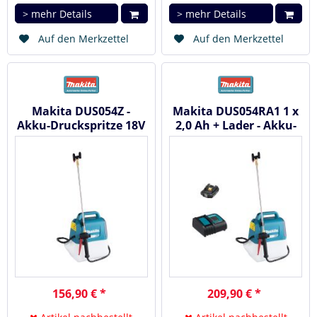
> mehr Details
> mehr Details
Auf den Merkzettel
Auf den Merkzettel
Makita DUS054Z -
Makita DUS054RA1 1 x
Akku-Druckspritze 18V
2,0 Ah + Lader - Akku-
5,0 l 3,0 bar
Druckspritze 18V 5,0 l...
156,90 € *
209,90 € *