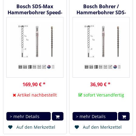
Bosch SDS-Max
Bosch Bohrer /
Hammerbohrer Speed-
Hammerbohrer SDS-
X ( max-7 ), 52x400/520
max-7 20x400x520 mm
mm
2608586766
169,90 € *
36,90 € *
Artikel nachbestellt
sofort Versandfertig
> mehr Details
> mehr Details
Auf den Merkzettel
Auf den Merkzettel