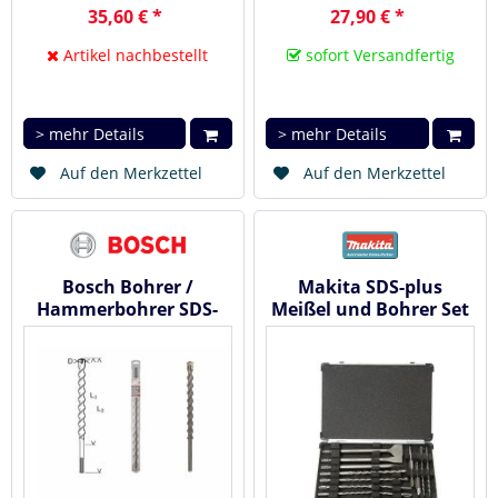
35,60 € *
27,90 € *
Artikel nachbestellt
sofort Versandfertig
> mehr Details
> mehr Details
Auf den Merkzettel
Auf den Merkzettel
Bosch Bohrer /
Makita SDS-plus
Hammerbohrer SDS-
Meißel und Bohrer Set
max-7 16x400x540 mm
17 tlg. im Alukoffer D-
2608586752
42444