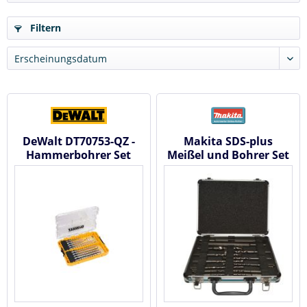
Filtern
DeWalt DT70753-QZ -
Makita SDS-plus
Hammerbohrer Set
Meißel und Bohrer Set
SDS-Plus 10 tlg.
13 tlg. im Alukoffer D-
42400