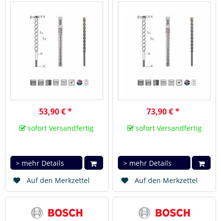
max-7 25x400x520 mm
X ( max-7 ), 32x400/520
2608586778
mm
53,90 € *
73,90 € *
sofort Versandfertig
sofort Versandfertig
> mehr Details
> mehr Details
Auf den Merkzettel
Auf den Merkzettel