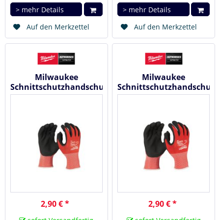
> mehr Details
> mehr Details
Auf den Merkzettel
Auf den Merkzettel
Milwaukee
Milwaukee
Schnittschutzhandschuhe
Schnittschutzhandschuh
Klasse A ( Größe 10/XL )
Klasse A ( Größe 9/ L )
#4932471418
#4932471417
2,90 € *
2,90 € *