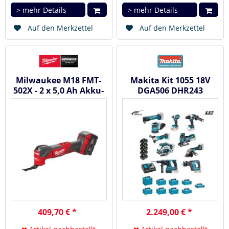
> mehr Details
> mehr Details
Auf den Merkzettel
Auf den Merkzettel
Milwaukee M18 FMT-
Makita Kit 1055 18V
502X - 2 x 5,0 Ah Akku-
DGA506 DHR243
Multitool #4933478492
DHS680 DHP486
DTD153 DJV181...
409,70 € *
2.249,00 € *