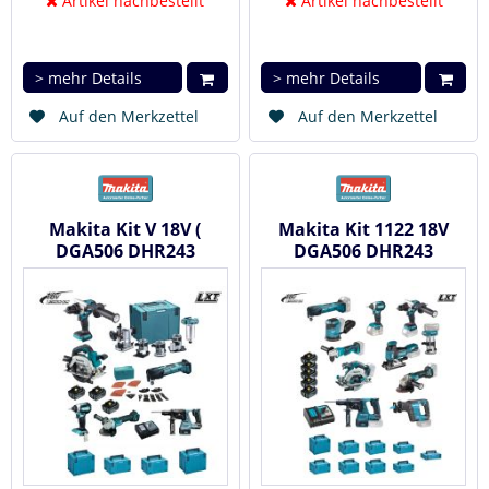
Artikel nachbestellt
Artikel nachbestellt
> mehr Details
> mehr Details
Auf den Merkzettel
Auf den Merkzettel
Makita Kit V 18V (
Makita Kit 1122 18V
DGA506 DHR243
DGA506 DHR243
DHS680 DHP486
DHS680 DHP486
DTD153 DTM51...
DTD153 DJV181...