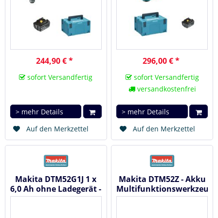
244,90 € *
296,00 € *
sofort Versandfertig
sofort Versandfertig
versandkostenfrei
> mehr Details
> mehr Details
Auf den Merkzettel
Auf den Merkzettel
Makita DTM52G1J 1 x
Makita DTM52Z - Akku
6,0 Ah ohne Ladegerät -
Multifunktionswerkzeug
Akku...
18 V