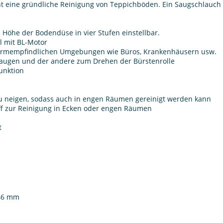
t eine gründliche Reinigung von Teppichböden. Ein Saugschlauch
e Höhe der Bodendüse in vier Stufen einstellbar.
 mit BL-Motor
ärmempfindlichen Umgebungen wie Büros, Krankenhäusern usw.
saugen und der andere zum Drehen der Bürstenrolle
unktion
zu neigen, sodass auch in engen Räumen gereinigt werden kann
ff zur Reinigung in Ecken oder engen Räumen
t
146 mm