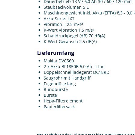
Dauerbetrieb 18 V / 6,0 Ah 30 / 60 / 120 min
Staubsackvolumen 5 L
Maschinengewicht inkl. Akku (EPTA) 8,3 - 9,0 
Akku-Serie: LXT
Vibration = 2,5 m/s²
K-Wert Vibration 1,5 m/s²
Schalldruckpegel (dB) 70 dB(A)
K-Wert Geräusch 2,5 dB(A)
Lieferumfang
Makita DVC560
2 x Akku BL1850B 5,0 Ah Li-Ion
Doppelschnellladegerät DC18RD
Saugrohr mit Handgriff
Fugendüse lang
Rundbürste
Bürste
Hepa-Filterelement
Papierfiltersack
Weiterführende Links zu: "Makita DVC560PT2 2 x 5