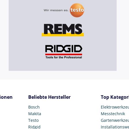
ionen
Beliebte Hersteller
Top Kategor
Bosch
Elektrowerkze
Makita
Messtechnik
Testo
Gartenwerkze
Ridgid
Installationsw