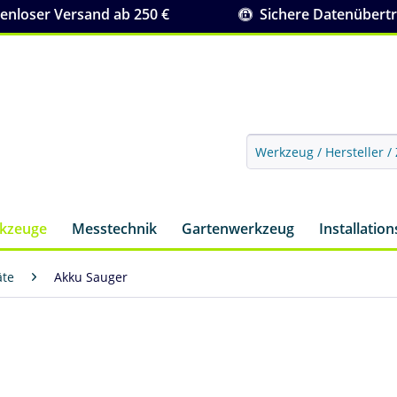
nloser Versand ab 250 €
Sichere Datenübert
rkzeuge
Messtechnik
Gartenwerkzeug
Installatio
äte
Akku Sauger