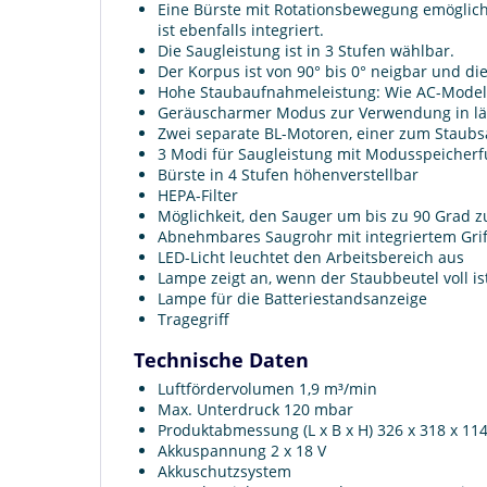
Eine Bürste mit Rotationsbewegung emöglich
ist ebenfalls integriert.
Die Saugleistung ist in 3 Stufen wählbar.
Der Korpus ist von 90° bis 0° neigbar und di
Hohe Staubaufnahmeleistung: Wie AC-Modell
Geräuscharmer Modus zur Verwendung in l
Zwei separate BL-Motoren, einer zum Staub
3 Modi für Saugleistung mit Modusspeicherf
Bürste in 4 Stufen höhenverstellbar
HEPA-Filter
Möglichkeit, den Sauger um bis zu 90 Grad 
Abnehmbares Saugrohr mit integriertem Gri
LED-Licht leuchtet den Arbeitsbereich aus
Lampe zeigt an, wenn der Staubbeutel voll is
Lampe für die Batteriestandsanzeige
Tragegriff
Technische Daten
Luftfördervolumen 1,9 m³/min
Max. Unterdruck 120 mbar
Produktabmessung (L x B x H) 326 x 318 x 1
Akkuspannung 2 x 18 V
Akkuschutzsystem