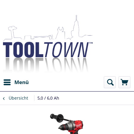
Menü
Übersicht
5,0 / 6,0 Ah