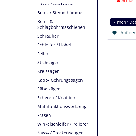
Artikel
Akku Rohrschneider
Bohr- / Stemmhämmer
Bohr- &
> mehr Det
Schlagbohrmaschienen
Auf den
Schrauber
Schleifer / Hobel
Feilen
Stichsägen
Kreissägen
Kapp- Gehrungssägen
Säbelsägen
Scheren / Knabber
Multifunktionswerkzeug
Fräsen
Winkelschleifer / Polierer
Nass- / Trockensauger