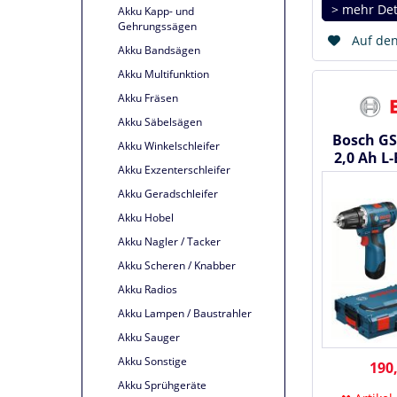
> mehr Det
Akku Kapp- und
Gehrungssägen
Auf den
Akku Bandsägen
Akku Multifunktion
Akku Fräsen
Akku Säbelsägen
Bosch GS
Akku Winkelschleifer
2,0 Ah L
Akku Exzenterschleifer
Bohrs
Akku Geradschleifer
Akku Hobel
Akku Nagler / Tacker
Akku Scheren / Knabber
Akku Radios
Akku Lampen / Baustrahler
Akku Sauger
Akku Sonstige
190,
Akku Sprühgeräte