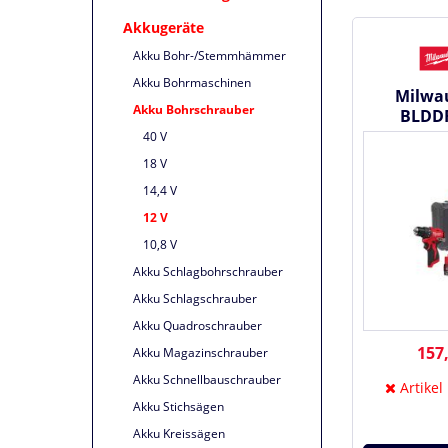
Akkugeräte
Akku Bohr-/Stemmhämmer
Akku Bohrmaschinen
Milwa
Akku Bohrschrauber
BLDDR
Bürsten
40 V
Bohrsc
18 V
14,4 V
12 V
10,8 V
Akku Schlagbohrschrauber
Akku Schlagschrauber
Akku Quadroschrauber
157,
Akku Magazinschrauber
Akku Schnellbauschrauber
Artikel
Akku Stichsägen
Akku Kreissägen