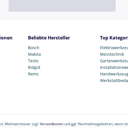
ionen
Beliebte Hersteller
Top Kategor
Bosch
Elektrowerkze
Makita
Messtechnik
Testo
Gartenwerkze
Ridgid
Installationsw
Rems
Handwerkzeu
Werkstattbeda
etzl. Mehrwertsteuer zzgl.
Versandkosten
und ggf. Nachnahmegebühren, wenn nic