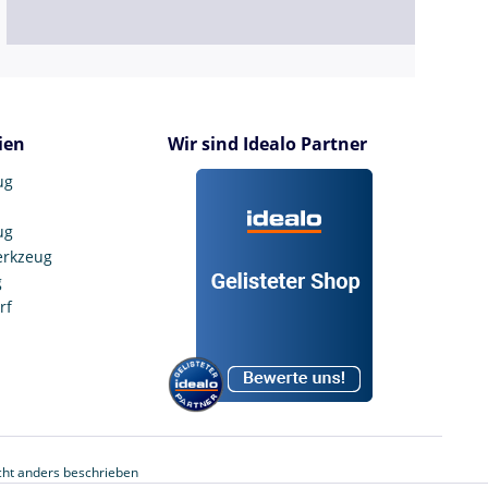
ien
Wir sind Idealo Partner
ug
ug
erkzeug
g
rf
ht anders beschrieben