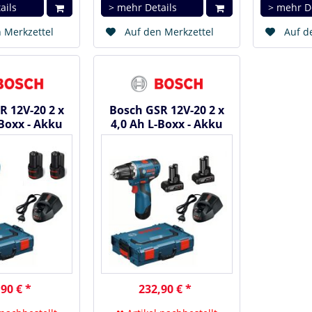
ails
> mehr Details
> mehr D
 Merkzettel
Auf den Merkzettel
Auf d
R 12V-20 2 x
Bosch GSR 12V-20 2 x
-Boxx - Akku
4,0 Ah L-Boxx - Akku
chrauber
Bohrschrauber
90 € *
232,90 € *