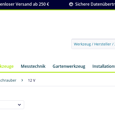
nloser Versand ab 250 €
Sichere Datenübert
rkzeuge
Messtechnik
Gartenwerkzeug
Installatio
schrauber
12 V