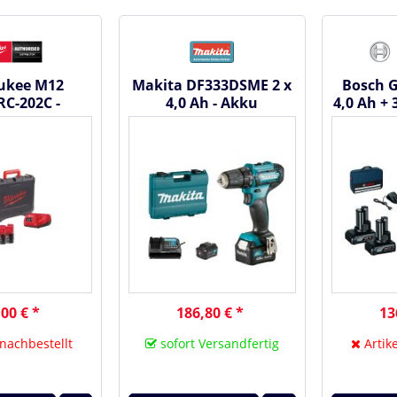
ukee M12
Makita DF333DSME 2 x
Bosch G
C-202C -
4,0 Ah - Akku
4,0 Ah + 
loser Akku-
Bohrschrauber 12 V
im Soft
hrauber...
00 € *
186,80 € *
13
 nachbestellt
sofort Versandfertig
Artike