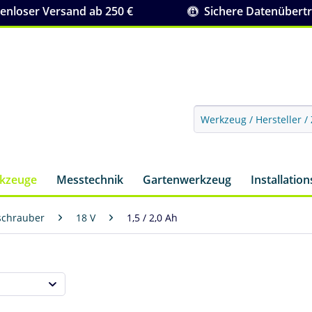
nloser Versand ab 250 €
Sichere Datenübert
rkzeuge
Messtechnik
Gartenwerkzeug
Installatio
schrauber
18 V
1,5 / 2,0 Ah