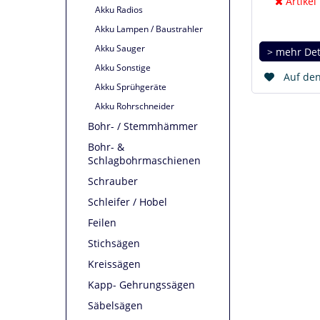
Artikel
Akku Radios
Akku Lampen / Baustrahler
Akku Sauger
> mehr Det
Akku Sonstige
Auf den
Akku Sprühgeräte
Akku Rohrschneider
Bohr- / Stemmhämmer
Bohr- &
Schlagbohrmaschienen
Schrauber
Schleifer / Hobel
Feilen
Stichsägen
Kreissägen
Kapp- Gehrungssägen
Säbelsägen