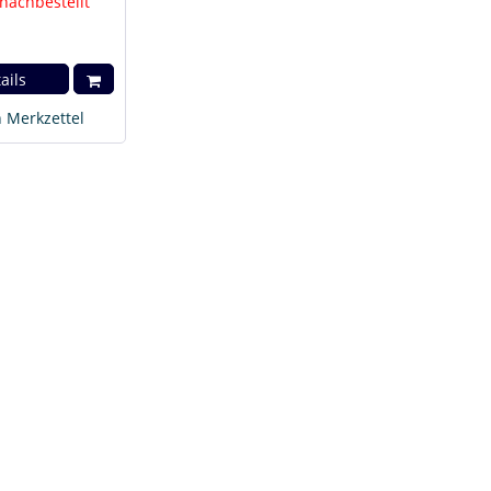
 nachbestellt
ails
 Merkzettel