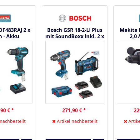
DF483RAJ 2 x
Bosch GSR 18-2-LI Plus
Makita 
h - Akku
mit SoundBoxx inkl. 2 x
2,0
rauber 18 V
2,0 Ah + AL1820 in...
Bohrsc
90 € *
271,90 € *
22
 nachbestellt
Artikel nachbestellt
Artike