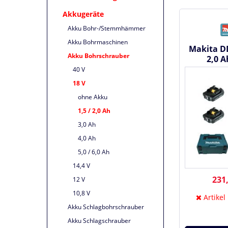
Akkugeräte
Akku Bohr-/Stemmhämmer
Akku Bohrmaschinen
Makita D
Akku Bohrschrauber
2,0 A
Bohrsch
40 V
18 V
ohne Akku
1,5 / 2,0 Ah
3,0 Ah
4,0 Ah
5,0 / 6,0 Ah
14,4 V
231,
12 V
10,8 V
Artikel
Akku Schlagbohrschrauber
Akku Schlagschrauber