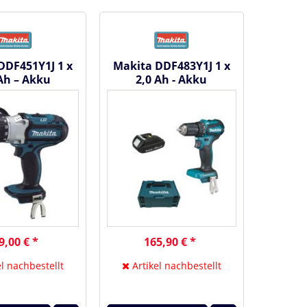
DDF451Y1J 1 x
Makita DDF483Y1J 1 x
 Ah – Akku
2,0 Ah - Akku
hrauber 18 V
Bohrschrauber 18 V
9,00 € *
165,90 € *
l nachbestellt
Artikel nachbestellt