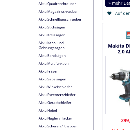
> mehr Det
Akku Quadroschrauber
Akku Magazinschrauber
Auf den
Akku Schnellbauschrauber
Akku Stichsägen
Akku Kreissägen
Akku Kapp- und
Makita D
Gehrungssägen
2,0 A
Akku Bandsägen
Bohrsch
Akku Multifunktion
Akku Fräsen
Akku Säbelsägen
Akku Winkelschleifer
Akku Exzenterschleifer
Akku Geradschleifer
Akku Hobel
Akku Nagler / Tacker
299,
Akku Scheren / Knabber