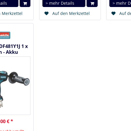
ails
> mehr Details
> mehr D
 Merkzettel
Auf den Merkzettel
Auf d
DF481Y1J 1 x
h - Akku
rauber 18 V
00 € *