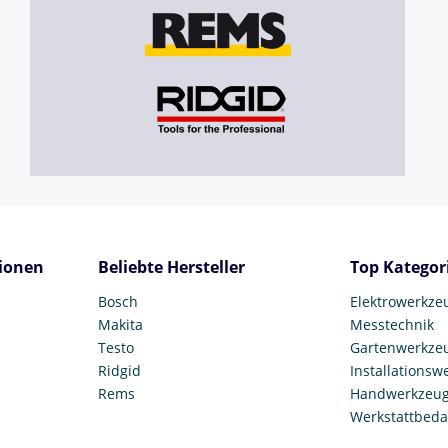
ionen
Beliebte Hersteller
Top Kategor
Bosch
Elektrowerkze
Makita
Messtechnik
Testo
Gartenwerkze
Ridgid
Installationsw
Rems
Handwerkzeu
Werkstattbeda