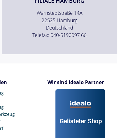
FILIALE HAMBURG
Warnstedtstraße 14A
22525 Hamburg
Deutschland
Telefax: 040-5190097 66
ien
Wir sind Idealo Partner
ug
ug
erkzeug
g
rf