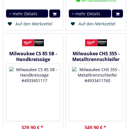
versandkostenfrei
> mehr Details
> mehr Details
Auf den Merkzettel
Auf den Merkzettel
Milwaukee CS 85 SB -
Milwaukee CHS 355 -
Handkreissäge
Metalltrennschleifer
#4933451117
#4933411760
329,90 € *
349,90 € *