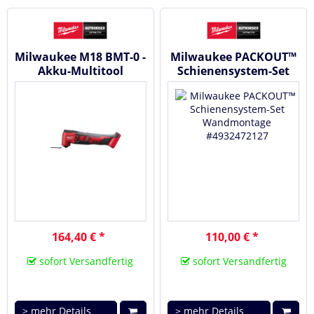
Milwaukee M18 BMT-0 -
Milwaukee PACKOUT™
Akku-Multitool
Schienensystem-Set
#4933446203
Wandmontage
#4932472127
164,40 € *
110,00 € *
sofort Versandfertig
sofort Versandfertig
> mehr Details
> mehr Details