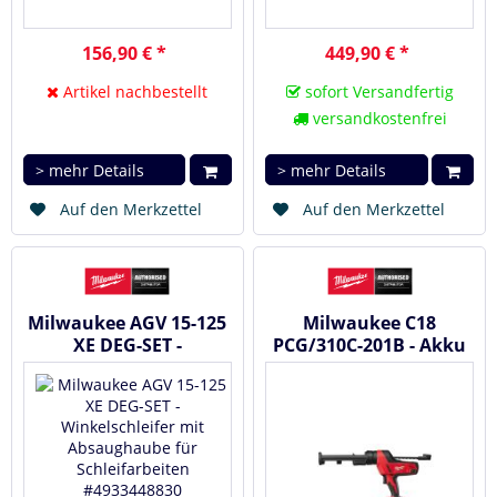
156,90 € *
449,90 € *
Artikel nachbestellt
sofort Versandfertig
versandkostenfrei
> mehr Details
> mehr Details
Auf den Merkzettel
Auf den Merkzettel
Milwaukee AGV 15-125
Milwaukee C18
XE DEG-SET -
PCG/310C-201B - Akku
Winkelschleifer mit
Kartuschenpresse 18 V
Absaughaube...
#4933441310