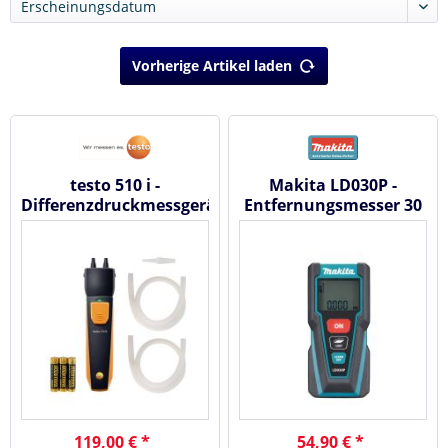
Vorherige Artikel laden
testo 510 i -
Makita LD030P -
Differenzdruckmessgerät
Entfernungsmesser 30
mit Smartphone-
m
Bedienung
119,00 € *
54,90 € *