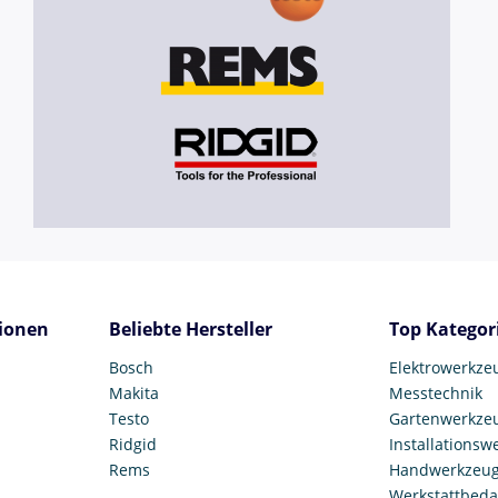
ionen
Beliebte Hersteller
Top Kategor
Bosch
Elektrowerkze
Makita
Messtechnik
Testo
Gartenwerkze
Ridgid
Installationsw
Rems
Handwerkzeu
Werkstattbeda