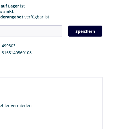
r
auf Lager
ist
s sinkt
nderangebot
verfügbar ist
Speichern
499803
3165140560108
fehler vermieden