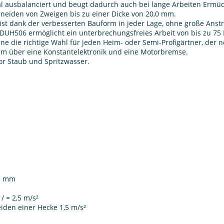
mal ausbalanciert und beugt dadurch auch bei lange Arbeiten Erm
neiden von Zweigen bis zu einer Dicke von 20,0 mm.
 ist dank der verbesserten Bauform in jeder Lage, ohne große Anst
UH506 ermöglicht ein unterbrechungsfreies Arbeit von bis zu 75 
e die richtige Wahl für jeden Heim- oder Semi-Profigärtner, der n
m über eine Konstantelektronik und eine Motorbremse.
or Staub und Spritzwasser.
85 mm
/ = 2,5 m/s²
eiden einer Hecke 1,5 m/s²