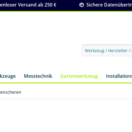
nloser Versand ab 250 €
Sichere Datenübert
rkzeuge
Messtechnik
Gartenwerkzeug
Installatio
kenscheren