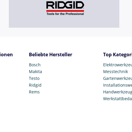
ionen
Beliebte Hersteller
Top Kategor
Bosch
Elektrowerkze
Makita
Messtechnik
Testo
Gartenwerkze
Ridgid
Installationsw
Rems
Handwerkzeu
Werkstattbeda