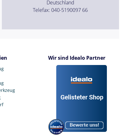
Deutschland
Telefax: 040-5190097 66
ien
Wir sind Idealo Partner
ug
ug
erkzeug
g
rf