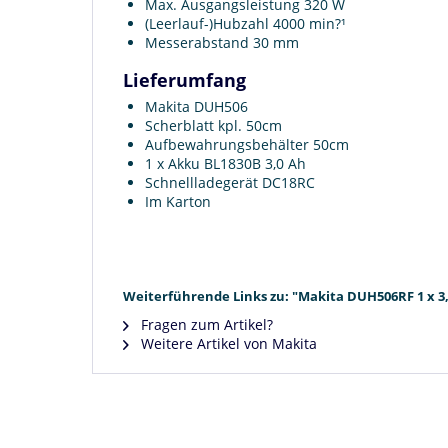
Max. Ausgangsleistung 320 W
(Leerlauf-)Hubzahl 4000 min?¹
Messerabstand 30 mm
Lieferumfang
Makita DUH506
Scherblatt kpl. 50cm
Aufbewahrungsbehälter 50cm
1 x Akku BL1830B 3,0 Ah
Schnellladegerät DC18RC
Im Karton
Weiterführende Links zu: "Makita DUH506RF 1 x 3,
Fragen zum Artikel?
Weitere Artikel von Makita