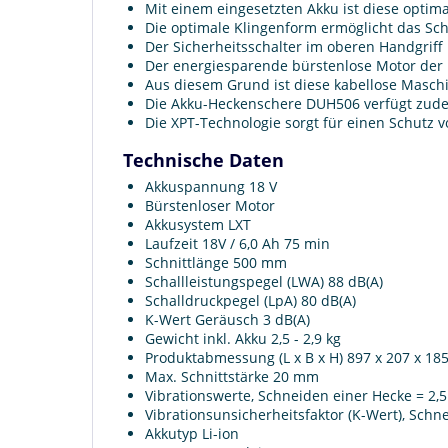
Mit einem eingesetzten Akku ist diese opti
Die optimale Klingenform ermöglicht das Sch
Der Sicherheitsschalter im oberen Handgriff
Der energiesparende bürstenlose Motor der D
Aus diesem Grund ist diese kabellose Maschin
Die Akku-Heckenschere DUH506 verfügt zude
Die XPT-Technologie sorgt für einen Schutz v
Technische Daten
Akkuspannung 18 V
Bürstenloser Motor
Akkusystem LXT
Laufzeit 18V / 6,0 Ah 75 min
Schnittlänge 500 mm
Schallleistungspegel (LWA) 88 dB(A)
Schalldruckpegel (LpA) 80 dB(A)
K-Wert Geräusch 3 dB(A)
Gewicht inkl. Akku 2,5 - 2,9 kg
Produktabmessung (L x B x H) 897 x 207 x 1
Max. Schnittstärke 20 mm
Vibrationswerte, Schneiden einer Hecke = 2,5 
Vibrationsunsicherheitsfaktor (K-Wert), Schn
Akkutyp Li-ion