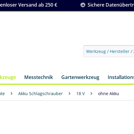
nloser Versand ab 250 €
Sichere Datenübert
rkzeuge
Messtechnik
Gartenwerkzeug
Installatio
äte
Akku Schlagschrauber
18 V
ohne Akku