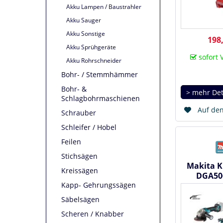
Akku Lampen / Baustrahler
Akku Sauger
Akku Sonstige
198,
Akku Sprühgeräte
sofort 
Akku Rohrschneider
Bohr- / Stemmhämmer
Bohr- &
> mehr Det
Schlagbohrmaschienen
Auf den
Schrauber
Schleifer / Hobel
Feilen
Stichsägen
Makita Ki
Kreissägen
DGA50
Kapp- Gehrungssägen
DHS680 D
DT
Säbelsägen
Scheren / Knabber