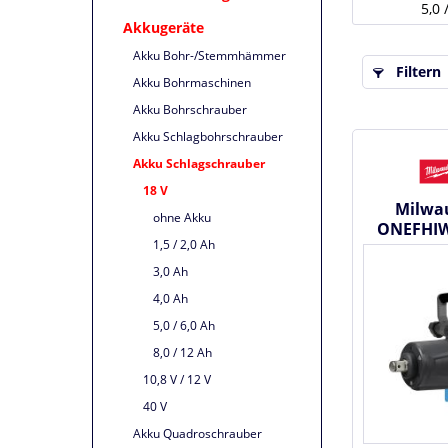
5,0 
Akkugeräte
Akku Bohr-/Stemmhämmer
Filtern
Akku Bohrmaschinen
Akku Bohrschrauber
Akku Schlagbohrschrauber
Akku Schlagschrauber
18 V
Milwa
ohne Akku
ONEFHIW
1,5 / 2,0 Ah
Zol
Schlagsch
3,0 Ah
4,0 Ah
5,0 / 6,0 Ah
8,0 / 12 Ah
10,8 V / 12 V
40 V
Akku Quadroschrauber