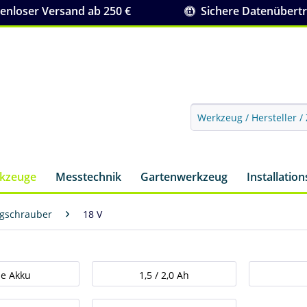
nloser Versand ab 250 €
Sichere Datenübert
rkzeuge
Messtechnik
Gartenwerkzeug
Installatio
agschrauber
18 V
e Akku
1,5 / 2,0 Ah