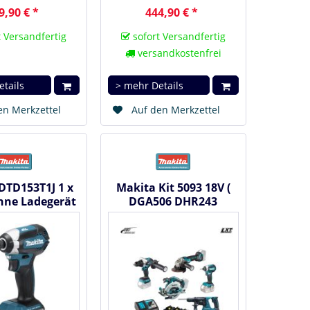
9,90 € *
444,90 € *
 Versandfertig
sofort Versandfertig
versandkostenfrei
etails
> mehr Details
en Merkzettel
Auf den Merkzettel
DTD153T1J 1 x
Makita Kit 5093 18V (
hne Ladegerät
DGA506 DHR243
– Akku
DHS680 DHP486 DTD153
schrauber...
)