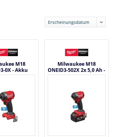
aukee M18
Milwaukee M18
3-0X - Akku
ONEID3-502X 2x 5,0 Ah -
gschrauber
Akku
33492800
Schlagschrauber...