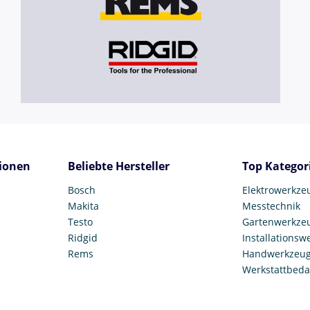
ionen
Beliebte Hersteller
Top Kategor
Bosch
Elektrowerkze
Makita
Messtechnik
Testo
Gartenwerkze
Ridgid
Installationsw
Rems
Handwerkzeu
Werkstattbeda