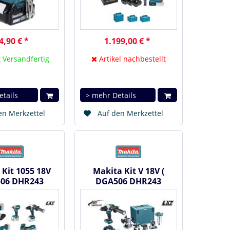
4,90 € *
1.199,00 € *
 Versandfertig
Artikel nachbestellt
etails
> mehr Details
en Merkzettel
Auf den Merkzettel
 Kit 1055 18V
Makita Kit V 18V (
06 DHR243
DGA506 DHR243
DHP486 DTD153
DHS680 DHP486 DTD153
JV181...
DTM51...