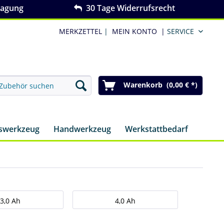
ragung
30 Tage Widerrufsrecht
MERKZETTEL
|
MEIN KONTO
|
SERVICE
Warenkorb (0,00 € *)
nswerkzeug
Handwerkzeug
Werkstattbedarf
3,0 Ah
4,0 Ah