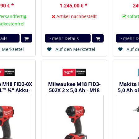
90 € *
1.245,00 € *
24
Versandfertig
Artikel nachbestellt
sofort
dkostenfrei
ails
> mehr Details
> mehr D
 Merkzettel
Auf den Merkzettel
Auf d
 M18 FID3-0X
Milwaukee M18 FID3-
Makita 
EL™ ¼" Akku-
502X 2 x 5,0 Ah - M18
5,0 Ah o
auber 18 V...
FUEL™ ¼"...
Schlag