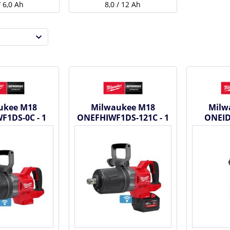
/ 6,0 Ah
8,0 / 12 Ah
ukee M18
Milwaukee M18
Milw
F1DS-0C - 1
ONEFHIWF1DS-121C - 1
ONEID
l Akku
Zoll Akku
Schla
rauber mit...
Schlagschrauber mit...
#49