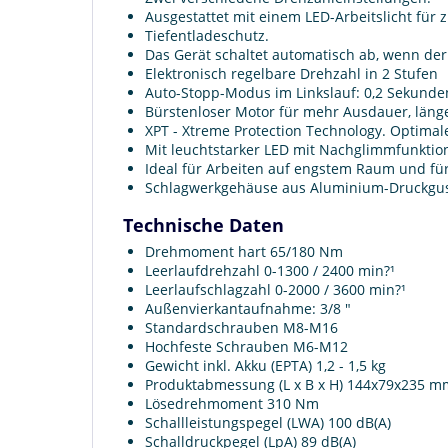
Ausgestattet mit einem LED-Arbeitslicht für
Tiefentladeschutz.
Das Gerät schaltet automatisch ab, wenn der A
Elektronisch regelbare Drehzahl in 2 Stufen
Auto-Stopp-Modus im Linkslauf: 0,2 Sekund
Bürstenloser Motor für mehr Ausdauer, län
XPT - Xtreme Protection Technology. Optima
Mit leuchtstarker LED mit Nachglimmfunktio
Ideal für Arbeiten auf engstem Raum und fü
Schlagwerkgehäuse aus Aluminium-Druckgu
Technische Daten
Drehmoment hart 65/180 Nm
Leerlaufdrehzahl 0-1300 / 2400 min?¹
Leerlaufschlagzahl 0-2000 / 3600 min?¹
Außenvierkantaufnahme: 3/8 "
Standardschrauben M8-M16
Hochfeste Schrauben M6-M12
Gewicht inkl. Akku (EPTA) 1,2 - 1,5 kg
Produktabmessung (L x B x H) 144x79x235 m
Lösedrehmoment 310 Nm
Schallleistungspegel (LWA) 100 dB(A)
Schalldruckpegel (LpA) 89 dB(A)