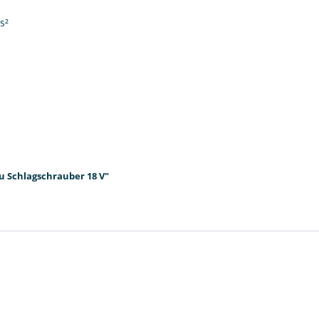
s²
u Schlagschrauber 18 V"