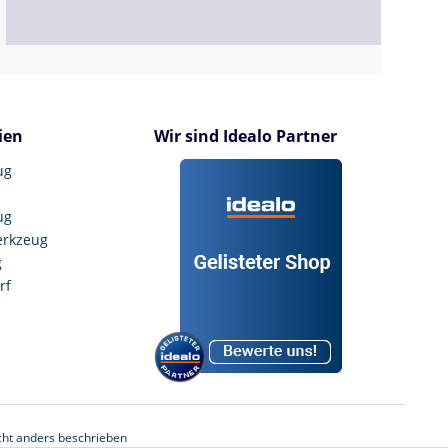
ien
Wir sind Idealo Partner
ug
ug
erkzeug
g
rf
ht anders beschrieben