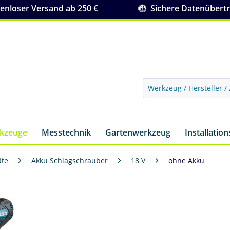
nloser Versand ab 250 €
Sichere Datenübert
rkzeuge
Messtechnik
Gartenwerkzeug
Installatio
äte
Akku Schlagschrauber
18 V
ohne Akku