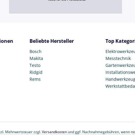
ionen
Beliebte Hersteller
Top Kategor
Bosch
Elektrowerkze
Makita
Messtechnik
Testo
Gartenwerkze
Ridgid
Installationsw
Rems
Handwerkzeu
Werkstattbeda
etzl. Mehrwertsteuer zzgl.
Versandkosten
und ggf. Nachnahmegebühren, wenn nic