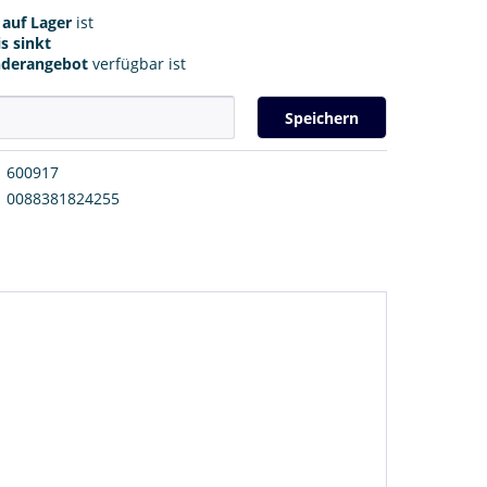
r
auf Lager
ist
s sinkt
nderangebot
verfügbar ist
Speichern
600917
0088381824255