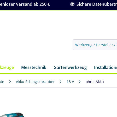
nloser Versand ab 250 €
Sichere Datenübert
rkzeuge
Messtechnik
Gartenwerkzeug
Installatio
äte
Akku Schlagschrauber
18 V
ohne Akku