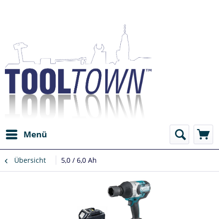
Menü
Übersicht
5,0 / 6,0 Ah