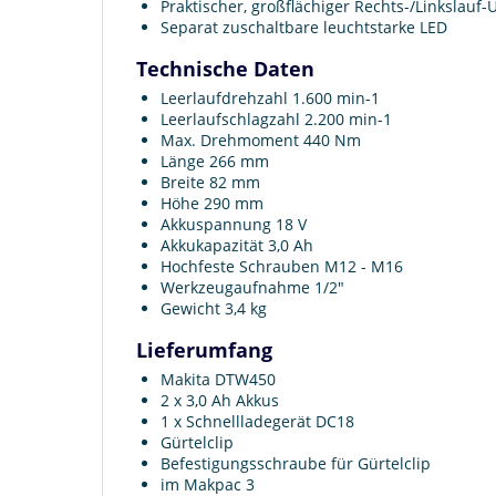
Praktischer, großflächiger Rechts-/Linkslauf
Separat zuschaltbare leuchtstarke LED
Technische Daten
Leerlaufdrehzahl 1.600 min-1
Leerlaufschlagzahl 2.200 min-1
Max. Drehmoment 440 Nm
Länge 266 mm
Breite 82 mm
Höhe 290 mm
Akkuspannung 18 V
Akkukapazität 3,0 Ah
Hochfeste Schrauben M12 - M16
Werkzeugaufnahme 1/2"
Gewicht 3,4 kg
Lieferumfang
Makita DTW450
2 x 3,0 Ah Akkus
1 x Schnellladegerät DC18
Gürtelclip
Befestigungsschraube für Gürtelclip
im Makpac 3