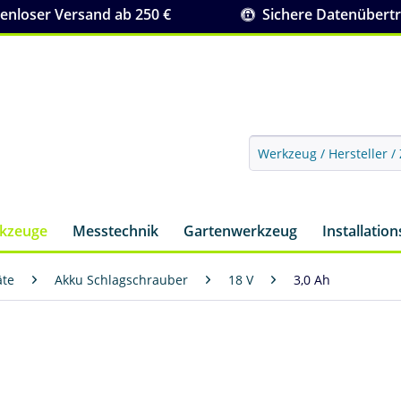
nloser Versand ab 250 €
Sichere Datenübert
rkzeuge
Messtechnik
Gartenwerkzeug
Installatio
äte
Akku Schlagschrauber
18 V
3,0 Ah