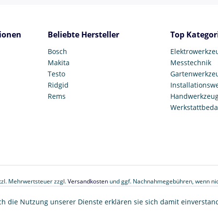
ionen
Beliebte Hersteller
Top Kategor
Bosch
Elektrowerkze
Makita
Messtechnik
Testo
Gartenwerkze
Ridgid
Installationsw
Rems
Handwerkzeu
Werkstattbeda
etzl. Mehrwertsteuer zzgl.
Versandkosten
und ggf. Nachnahmegebühren, wenn nic
© 2017 Tooltown GmbH
ch die Nutzung unserer Dienste erklären sie sich damit einverstan