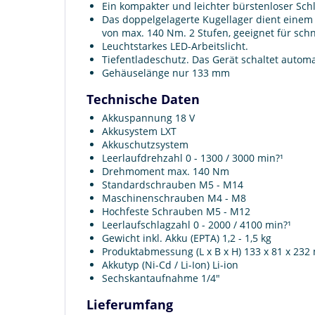
Ein kompakter und leichter bürstenloser Sc
Das doppelgelagerte Kugellager dient einem
von max. 140 Nm. 2 Stufen, geeignet für sch
Leuchtstarkes LED-Arbeitslicht.
Tiefentladeschutz. Das Gerät schaltet automat
Gehäuselänge nur 133 mm
Technische Daten
Akkuspannung 18 V
Akkusystem LXT
Akkuschutzsystem
Leerlaufdrehzahl 0 - 1300 / 3000 min?¹
Drehmoment max. 140 Nm
Standardschrauben M5 - M14
Maschinenschrauben M4 - M8
Hochfeste Schrauben M5 - M12
Leerlaufschlagzahl 0 - 2000 / 4100 min?¹
Gewicht inkl. Akku (EPTA) 1,2 - 1,5 kg
Produktabmessung (L x B x H) 133 x 81 x 23
Akkutyp (Ni-Cd / Li-Ion) Li-ion
Sechskantaufnahme 1/4"
Lieferumfang