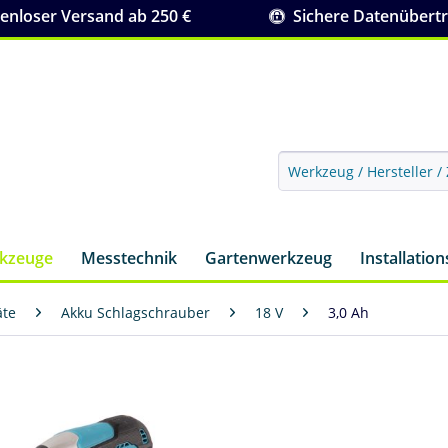
nloser Versand ab 250 €
Sichere Datenübert
rkzeuge
Messtechnik
Gartenwerkzeug
Installatio
äte
Akku Schlagschrauber
18 V
3,0 Ah