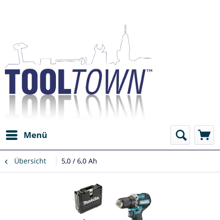
Menü
Übersicht
5,0 / 6,0 Ah