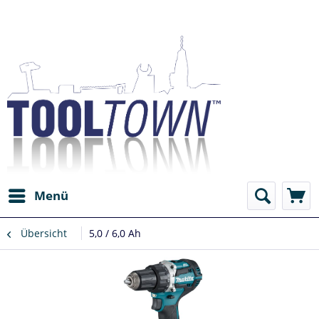
Menü
Übersicht
5,0 / 6,0 Ah