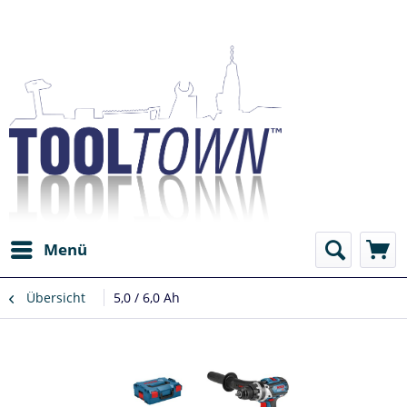
Menü
Übersicht
5,0 / 6,0 Ah