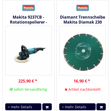
Makita 9237CB -
Diamant Trennscheibe
Rotationspolierer -
Makita Diamak 230
Schleifer 180 mm
mm x 22 P-44155
225,90 € *
16,90 € *
sofort Versandfertig
Artikel nachbestellt
> mehr Details
> mehr Details