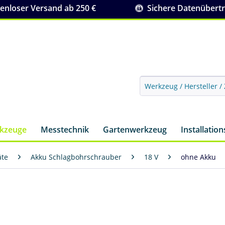
nloser Versand ab 250 €
Sichere Datenübert
rkzeuge
Messtechnik
Gartenwerkzeug
Installatio
äte
Akku Schlagbohrschrauber
18 V
ohne Akku