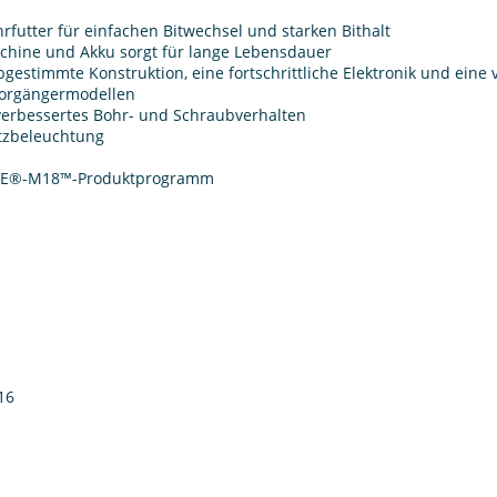
utter für einfachen Bitwechsel und starken Bithalt
schine und Akku sorgt für lange Lebensdauer
estimmte Konstruktion, eine fortschrittliche Elektronik und eine 
Vorgängermodellen
 verbessertes Bohr- und Schraubverhalten
tzbeleuchtung
KEE®-M18™-Produktprogramm
16