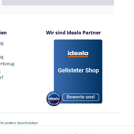
ien
Wir sind Idealo Partner
ug
ug
erkzeug
g
rf
ht anders beschrieben