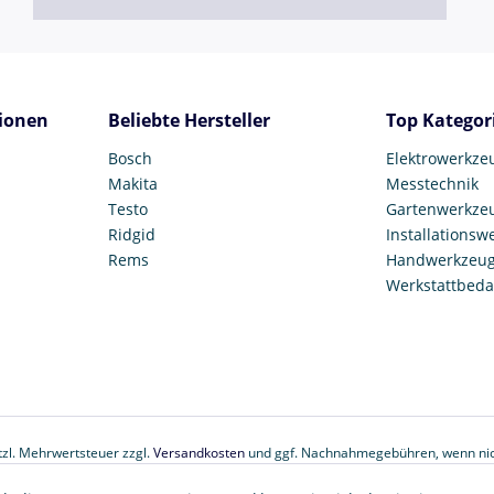
ionen
Beliebte Hersteller
Top Kategor
Bosch
Elektrowerkze
Makita
Messtechnik
Testo
Gartenwerkze
Ridgid
Installationsw
Rems
Handwerkzeu
Werkstattbeda
etzl. Mehrwertsteuer zzgl.
Versandkosten
und ggf. Nachnahmegebühren, wenn nic