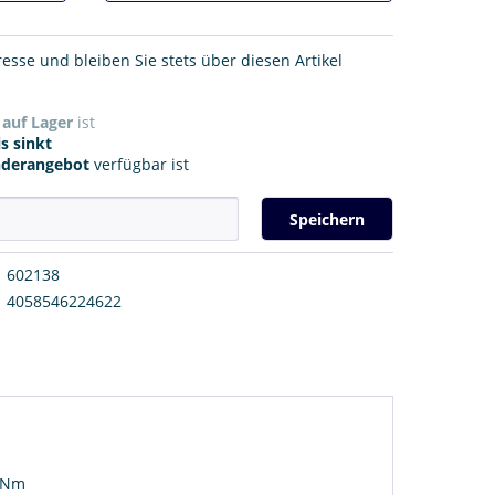
resse und bleiben Sie stets über diesen Artikel
r
auf Lager
ist
s sinkt
nderangebot
verfügbar ist
Speichern
602138
4058546224622
2 Nm