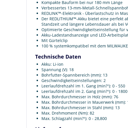
Kompakte Bauform bei nur 180 mm Länge
Verbessertes 13-mm-Metall-Schnellspannbohrf
REDLINK™-Elektronik - Überlastschutz in Ma
Der REDLITHIUM™-Akku bietet eine perfekt abg
Standzeit und längere Lebensdauer als bei 
Optimierte Geschwindigkeitseinstellung für
Akku-Ladestandsanzeige und LED-Arbeitspla
Mit Gürtelclip
100 % systemkompatibel mit dem MILWAU
Technische Daten
Akku: Li-ion
Spannung (V): 18
Bohrfutter-Spannbereich (mm): 13
Geschwindigkeitseinstellungen: 2
Leerlaufdrehzahl im 1. Gang (min?¹): 0 - 550
Leerlaufdrehzahl im 2. Gang (min?¹): 0 - 1800
Max. Bohrdurchmesser in Holz (mm): 76
Max. Bohrdurchmesser in Mauerwerk (mm): 
Max. Bohrdurchmesser in Stahl (mm): 13
Max. Drehmoment (Nm): 82
Max. Schlagzahl (min?¹): 0 - 28,800