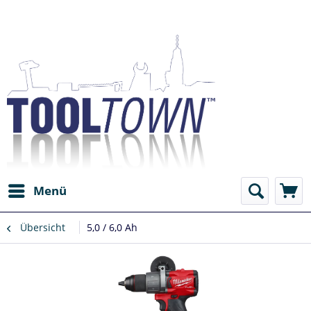
Menü
Übersicht
5,0 / 6,0 Ah