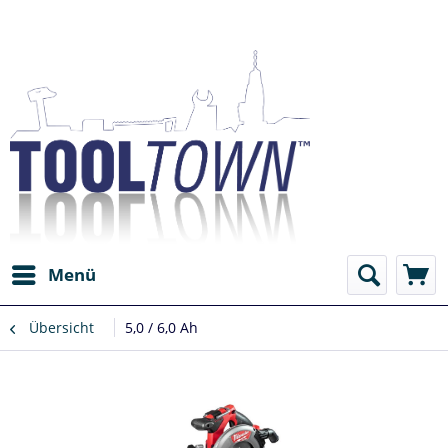
Menü
Übersicht
5,0 / 6,0 Ah