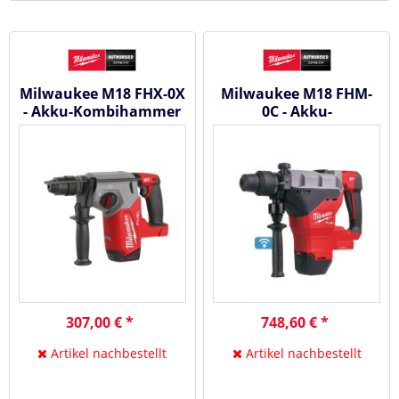
Milwaukee M18 FHX-0X
Milwaukee M18 FHM-
- Akku-Kombihammer
0C - Akku-
18 V #4933478888
Kombihammer 18 V
SDS-Max #4933464893
307,00 € *
748,60 € *
Artikel nachbestellt
Artikel nachbestellt