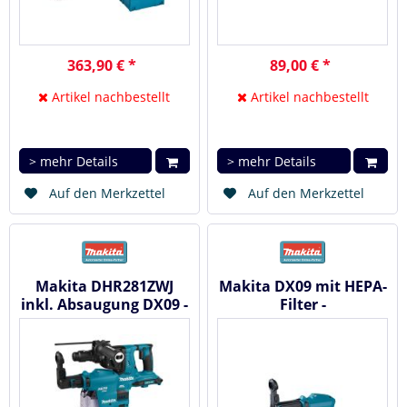
363,90 € *
89,00 € *
Artikel nachbestellt
Artikel nachbestellt
> mehr Details
> mehr Details
Auf den Merkzettel
Auf den Merkzettel
Makita DHR281ZWJ
Makita DX09 mit HEPA-
inkl. Absaugung DX09 -
Filter -
Akku Kombihammer 2
Staubabsaugung
x 18 V...
DHR281 / DHR283
199585-2