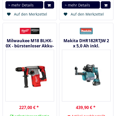
> mehr Details
> mehr Details
Auf den Merkzettel
Auf den Merkzettel
Milwaukee M18 BLHX-
Makita DHR182RTJW 2
0X - bürstenloser Akku-
x 5,0 Ah inkl.
Kombihammer 18 V
Absaugung DX05 -
Akku...
227,00 € *
439,90 € *