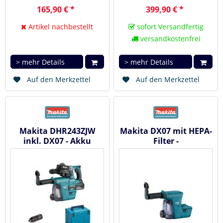
165,90 € *
399,90 € *
Artikel nachbestellt
sofort Versandfertig
versandkostenfrei
> mehr Details
> mehr Details
Auf den Merkzettel
Auf den Merkzettel
Makita DHR243ZJW
Makita DX07 mit HEPA-
inkl. DX07 - Akku
Filter -
Kombihammer mit
Staubabsaugung
Staubabsaugung 18 V