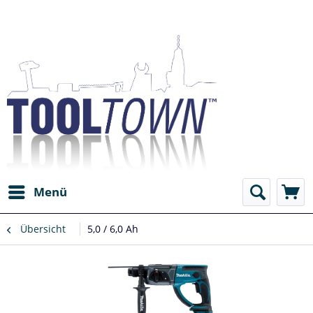
Menü
Übersicht
5,0 / 6,0 Ah