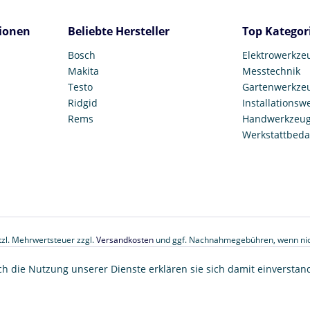
ionen
Beliebte Hersteller
Top Kategor
Bosch
Elektrowerkze
Makita
Messtechnik
Testo
Gartenwerkze
Ridgid
Installationsw
Rems
Handwerkzeu
Werkstattbeda
etzl. Mehrwertsteuer zzgl.
Versandkosten
und ggf. Nachnahmegebühren, wenn nic
© 2017 Tooltown GmbH
ch die Nutzung unserer Dienste erklären sie sich damit einverstan