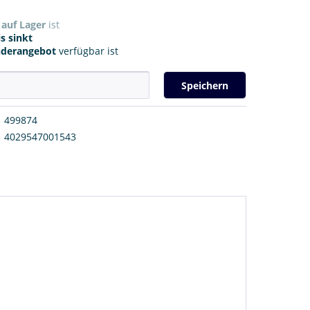
r
auf Lager
ist
s sinkt
nderangebot
verfügbar ist
Speichern
499874
4029547001543