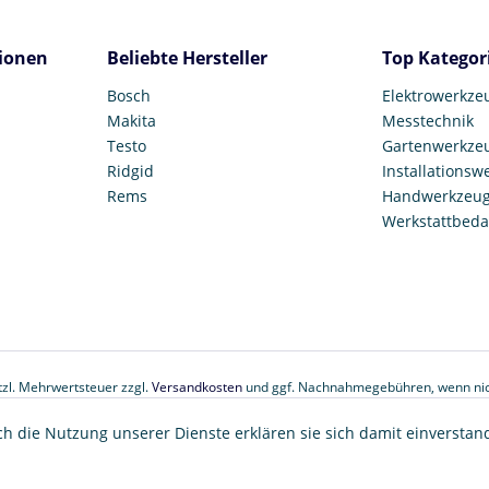
ionen
Beliebte Hersteller
Top Kategor
Bosch
Elektrowerkze
Makita
Messtechnik
Testo
Gartenwerkze
Ridgid
Installationsw
Rems
Handwerkzeu
Werkstattbeda
etzl. Mehrwertsteuer zzgl.
Versandkosten
und ggf. Nachnahmegebühren, wenn nic
© 2017 Tooltown GmbH
ch die Nutzung unserer Dienste erklären sie sich damit einverstan