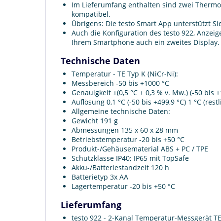
Im Lieferumfang enthalten sind zwei Thermo
kompatibel.
Übrigens: Die testo Smart App unterstützt S
Auch die Konfiguration des testo 922, Anzei
Ihrem Smartphone auch ein zweites Display.
Technische Daten
Temperatur - TE Typ K (NiCr-Ni):
Messbereich -50 bis +1000 °C
Genauigkeit ±(0,5 °C + 0,3 % v. Mw.) (-50 bis 
Auflösung 0,1 °C (-50 bis +499,9 °C) 1 °C (res
Allgemeine technische Daten:
Gewicht 191 g
Abmessungen 135 x 60 x 28 mm
Betriebstemperatur -20 bis +50 °C
Produkt-/Gehäusematerial ABS + PC / TPE
Schutzklasse IP40; IP65 mit TopSafe
Akku-/Batteriestandzeit 120 h
Batterietyp 3x AA
Lagertemperatur -20 bis +50 °C
Lieferumfang
testo 922 - 2-Kanal Temperatur-Messgerät 