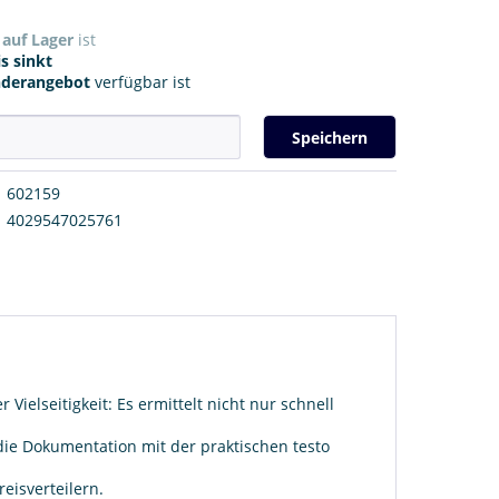
r
auf Lager
ist
s sinkt
nderangebot
verfügbar ist
Speichern
602159
4029547025761
elseitigkeit: Es ermittelt nicht nur schnell
die Dokumentation mit der praktischen testo
eisverteilern.