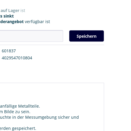
r
auf Lager
ist
s sinkt
nderangebot
verfügbar ist
Speichern
601837
4029547010804
fällige Metallteile.
m Bilde zu sein.
 Feuchte in der Messumgebung sicher und
erden gespeichert.