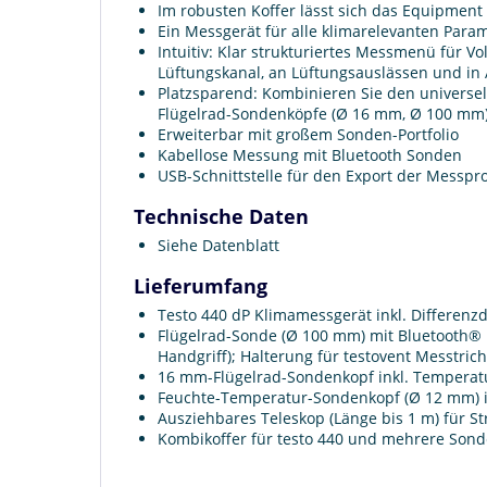
Im robusten Koffer lässt sich das Equipment
Ein Messgerät für alle klimarelevanten Param
Intuitiv: Klar strukturiertes Messmenü für 
Lüftungskanal, an Lüftungsauslässen und in
Platzsparend: Kombinieren Sie den universe
Flügelrad-Sondenköpfe (Ø 16 mm, Ø 100 mm) 
Erweiterbar mit großem Sonden-Portfolio
Kabellose Messung mit Bluetooth Sonden
USB-Schnittstelle für den Export der Messpro
Technische Daten
Siehe Datenblatt
Lieferumfang
Testo 440 dP Klimamessgerät inkl. Differenzd
Flügelrad-Sonde (Ø 100 mm) mit Bluetooth®
Handgriff); Halterung für testovent Messtrich
16 mm-Flügelrad-Sondenkopf inkl. Temperatu
Feuchte-Temperatur-Sondenkopf (Ø 12 mm) ink
Ausziehbares Teleskop (Länge bis 1 m) für S
Kombikoffer für testo 440 und mehrere Sond