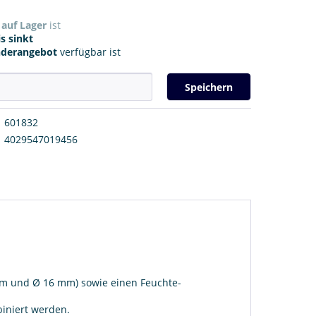
r
auf Lager
ist
s sinkt
nderangebot
verfügbar ist
Speichern
601832
4029547019456
 mm und Ø 16 mm) sowie einen Feuchte-
iniert werden.