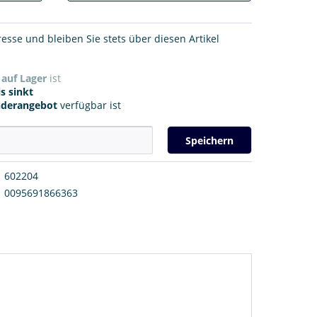
resse und bleiben Sie stets über diesen Artikel
r
auf Lager
ist
s sinkt
nderangebot
verfügbar ist
Speichern
602204
0095691866363