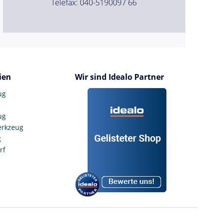
Telefax: 040-5190097 66
ien
Wir sind Idealo Partner
ug
ug
erkzeug
g
rf