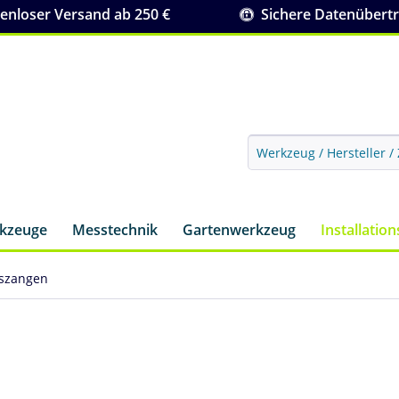
nloser Versand ab 250 €
Sichere Datenübert
rkzeuge
Messtechnik
Gartenwerkzeug
Installatio
szangen