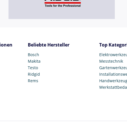
ionen
Beliebte Hersteller
Top Kategor
Bosch
Elektrowerkze
Makita
Messtechnik
Testo
Gartenwerkze
Ridgid
Installationsw
Rems
Handwerkzeu
Werkstattbeda