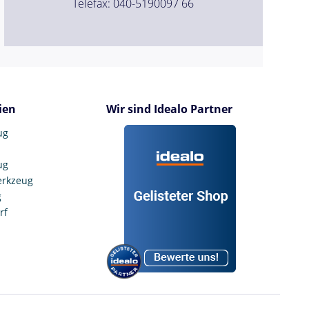
Telefax: 040-5190097 66
ien
Wir sind Idealo Partner
ug
ug
erkzeug
g
rf