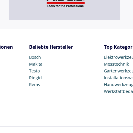
ionen
Beliebte Hersteller
Top Kategor
Bosch
Elektrowerkze
Makita
Messtechnik
Testo
Gartenwerkze
Ridgid
Installationsw
Rems
Handwerkzeu
Werkstattbeda