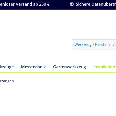
nloser Versand ab 250 €
Sichere Datenübert
rkzeuge
Messtechnik
Gartenwerkzeug
Installatio
szangen