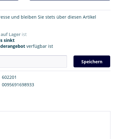
resse und bleiben Sie stets über diesen Artikel
r
auf Lager
ist
s sinkt
nderangebot
verfügbar ist
Speichern
602201
0095691698933