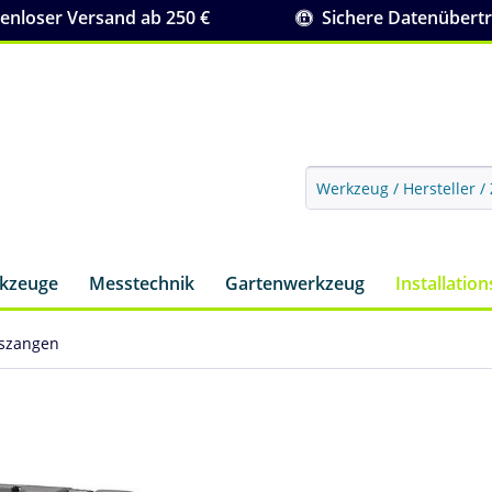
nloser Versand ab 250 €
Sichere Datenübert
rkzeuge
Messtechnik
Gartenwerkzeug
Installatio
szangen