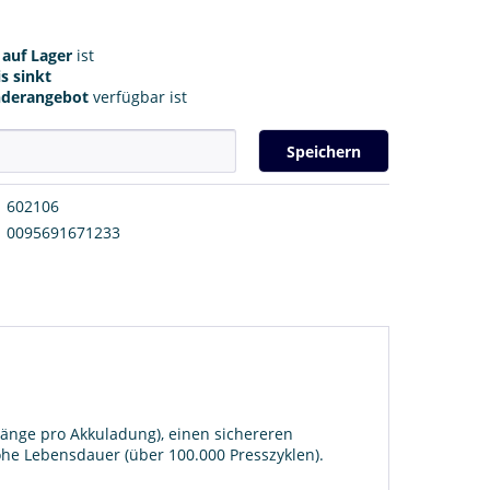
r
auf Lager
ist
s sinkt
nderangebot
verfügbar ist
Speichern
602106
0095691671233
rgänge pro Akkuladung), einen sichereren
hohe Lebensdauer (über 100.000 Presszyklen).