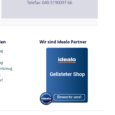
Telefax: 040-5190097 66
ien
Wir sind Idealo Partner
ug
ug
erkzeug
g
rf