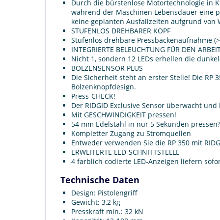
Durch die bürstenlose Motortechnologie in K
während der Maschinen Lebensdauer eine pl
keine geplanten Ausfallzeiten aufgrund von 
STUFENLOS DREHBARER KOPF
Stufenlos drehbare Pressbackenaufnahme (> 3
INTEGRIERTE BELEUCHTUNG FÜR DEN ARBEI
Nicht 1, sondern 12 LEDs erhellen die dunke
BOLZENSENSOR PLUS
Die Sicherheit steht an erster Stelle! Die RP
Bolzenknopfdesign.
Press-CHECK!
Der RIDGID Exclusive Sensor überwacht und be
Mit GESCHWINDIGKEIT pressen!
54 mm Edelstahl in nur 5 Sekunden pressen?
Kompletter Zugang zu Stromquellen
Entweder verwenden Sie die RP 350 mit RIDGI
ERWEITERTE LED-SCHNITTSTELLE
4 farblich codierte LED-Anzeigen liefern sof
Technische Daten
Design: Pistolengriff
Gewicht: 3,2 kg
Presskraft min.: 32 kN