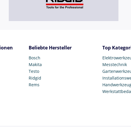
ionen
Beliebte Hersteller
Top Kategor
Bosch
Elektrowerkze
Makita
Messtechnik
Testo
Gartenwerkze
Ridgid
Installationsw
Rems
Handwerkzeu
Werkstattbeda