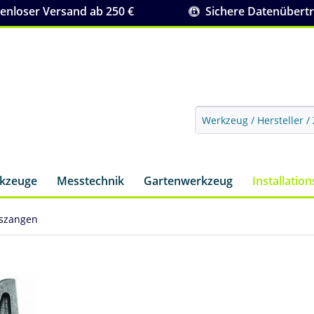
nloser Versand ab 250 €
Sichere Datenübert
rkzeuge
Messtechnik
Gartenwerkzeug
Installatio
szangen