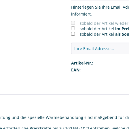
Hinterlegen Sie Ihre Email Ad
informiert.
sobald der Artikel wiede
sobald der Artikel
im Prei
sobald der Artikel
als So
Artikel-Nr.:
EAN:
rbeitung und die spezielle Wärmebehandlung sind maßgebend für d
erforderliche Presskräfte bis zu 100 kN (10 t) entstehen, welch