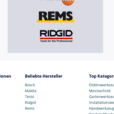
ionen
Beliebte Hersteller
Top Kategor
Bosch
Elektrowerkze
Makita
Messtechnik
Testo
Gartenwerkze
Ridgid
Installationsw
Rems
Handwerkzeu