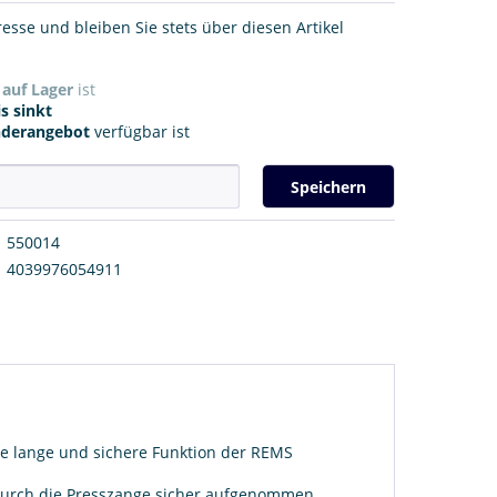
resse und bleiben Sie stets über diesen Artikel
r
auf Lager
ist
s sinkt
nderangebot
verfügbar ist
Speichern
550014
4039976054911
ie lange und sichere Funktion der REMS
e durch die Presszange sicher aufgenommen