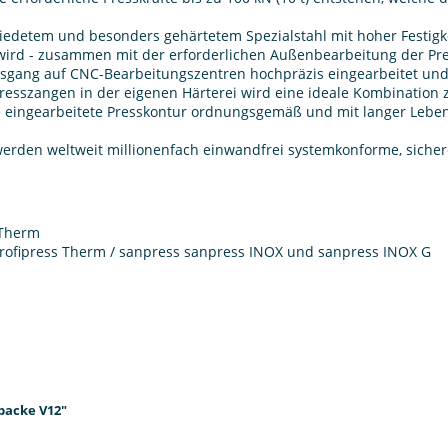
detem und besonders gehärtetem Spezialstahl mit hoher Festigkei
r wird - zusammen mit der erforderlichen Außenbearbeitung der 
tsgang auf CNC-Bearbeitungszentren hochpräzis eingearbeitet und
sszangen in der eigenen Härterei wird eine ideale Kombination zw
die eingearbeitete Presskontur ordnungsgemäß und mit langer Leb
werden weltweit millionenfach einwandfrei systemkonforme, sich
-Therm
/ profipress Therm / sanpress sanpress INOX und sanpress INOX G
backe V12"