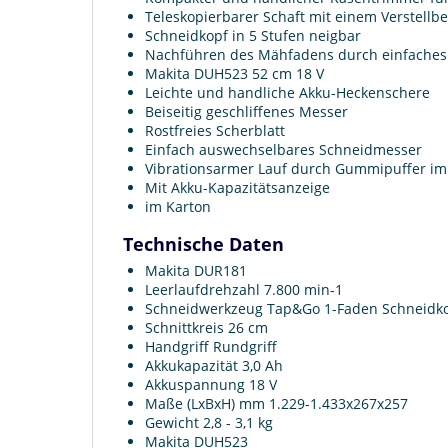
Teleskopierbarer Schaft mit einem Verstell
Schneidkopf in 5 Stufen neigbar
Nachführen des Mähfadens durch einfaches
Makita DUH523 52 cm 18 V
Leichte und handliche Akku-Heckenschere
Beiseitig geschliffenes Messer
Rostfreies Scherblatt
Einfach auswechselbares Schneidmesser
Vibrationsarmer Lauf durch Gummipuffer i
Mit Akku-Kapazitätsanzeige
im Karton
Technische Daten
Makita DUR181
Leerlaufdrehzahl 7.800 min-1
Schneidwerkzeug Tap&Go 1-Faden Schneidk
Schnittkreis 26 cm
Handgriff Rundgriff
Akkukapazität 3,0 Ah
Akkuspannung 18 V
Maße (LxBxH) mm 1.229-1.433x267x257
Gewicht 2,8 - 3,1 kg
Makita DUH523