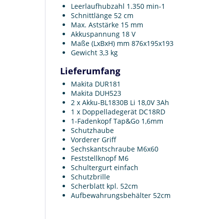
Leerlaufhubzahl 1.350 min-1
Schnittlänge 52 cm
Max. Aststärke 15 mm
Akkuspannung 18 V
Maße (LxBxH) mm 876x195x193
Gewicht 3,3 kg
Lieferumfang
Makita DUR181
Makita DUH523
2 x Akku-BL1830B Li 18,0V 3Ah
1 x Doppelladegerät DC18RD
1-Fadenkopf Tap&Go 1,6mm
Schutzhaube
Vorderer Griff
Sechskantschraube M6x60
Feststellknopf M6
Schultergurt einfach
Schutzbrille
Scherblatt kpl. 52cm
Aufbewahrungsbehälter 52cm