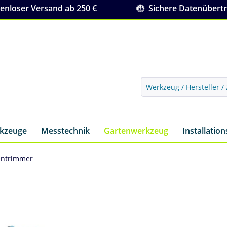
nloser Versand ab 250 €
Sichere Datenübert
rkzeuge
Messtechnik
Gartenwerkzeug
Installatio
entrimmer