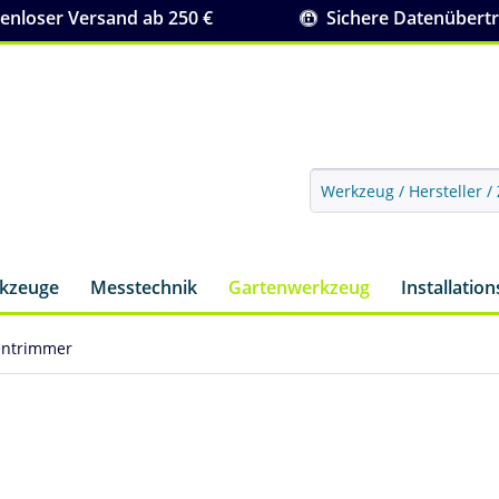
nloser Versand ab 250 €
Sichere Datenübert
rkzeuge
Messtechnik
Gartenwerkzeug
Installatio
entrimmer