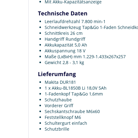
Mit Akku-Kapazitätsanzeige
Technische Daten
Leerlaufdrehzahl 7.800 min-1
Schneidwerkzeug Tap&Go 1-Faden Schneidk
Schnittkreis 26 cm
Handgriff Rundgriff
Akkukapazität 5,0 Ah
Akkuspannung 18 V
Maße (LxBxH) mm 1.229-1.433x267x257
Gewicht 2,8 - 3,1 kg
Lieferumfang
Makita DUR181
1 x Akku-BL1850B Li 18,0V 5Ah
1-Fadenkopf Tap&Go 1,6mm
Schutzhaube
Vorderer Griff
Sechskantschraube M6x60
Feststellknopf M6
Schultergurt einfach
Schutzbrille