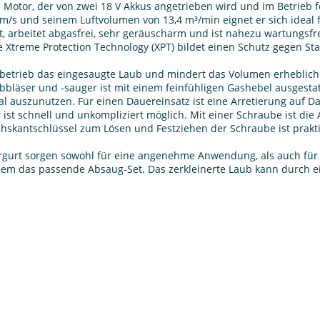
Motor, der von zwei 18 V Akkus angetrieben wird und im Betrieb f
 m/s und seinem Luftvolumen von 13,4 m³/min eignet er sich ideal 
t, arbeitet abgasfrei, sehr geräuscharm und ist nahezu wartungsfrei
ie Xtreme Protection Technology (XPT) bildet einen Schutz gegen S
gbetrieb das eingesaugte Laub und mindert das Volumen erheblich.
bbläser und -sauger ist mit einem feinfühligen Gashebel ausgestat
al auszunutzen. Für einen Dauereinsatz ist eine Arretierung auf D
t schnell und unkompliziert möglich. Mit einer Schraube ist die
echskantschlüssel zum Lösen und Festziehen der Schraube ist prakt
ergurt sorgen sowohl für eine angenehme Anwendung, als auch für
udem das passende Absaug-Set. Das zerkleinerte Laub kann durch e