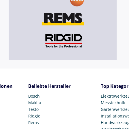
ionen
Beliebte Hersteller
Top Kategor
Bosch
Elektrowerkze
Makita
Messtechnik
Testo
Gartenwerkze
Ridgid
Installationsw
Rems
Handwerkzeu