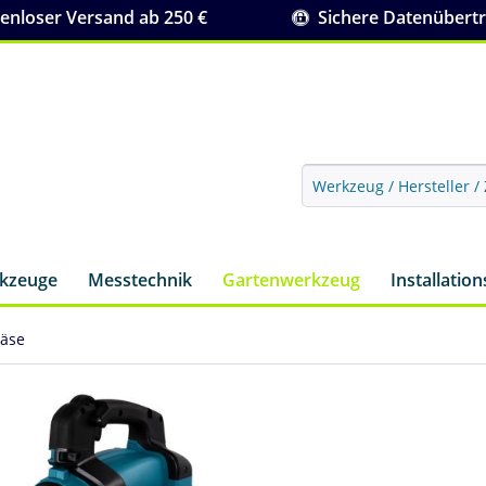
nloser Versand ab 250 €
Sichere Datenübert
rkzeuge
Messtechnik
Gartenwerkzeug
Installatio
läse