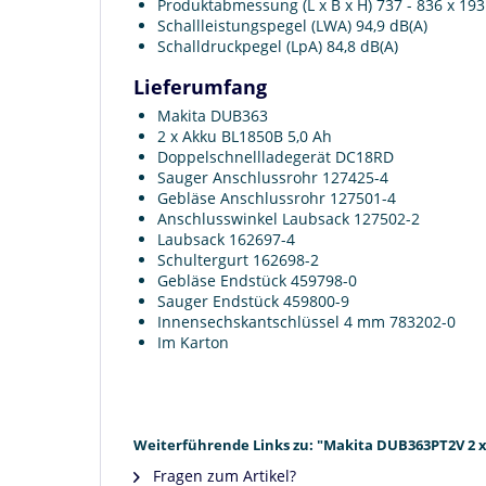
Produktabmessung (L x B x H) 737 - 836 x 19
Schallleistungspegel (LWA) 94,9 dB(A)
Schalldruckpegel (LpA) 84,8 dB(A)
Lieferumfang
Makita DUB363
2 x Akku BL1850B 5,0 Ah
Doppelschnellladegerät DC18RD
Sauger Anschlussrohr 127425-4
Gebläse Anschlussrohr 127501-4
Anschlusswinkel Laubsack 127502-2
Laubsack 162697-4
Schultergurt 162698-2
Gebläse Endstück 459798-0
Sauger Endstück 459800-9
Innensechskantschlüssel 4 mm 783202-0
Im Karton
Weiterführende Links zu: "Makita DUB363PT2V 2 x 
Fragen zum Artikel?