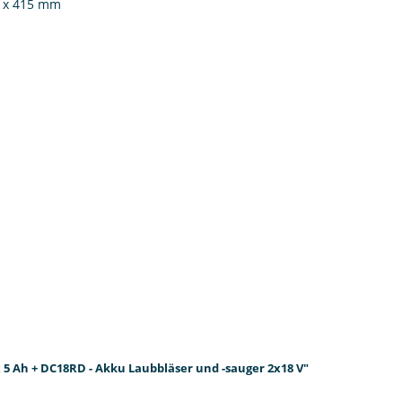
3 x 415 mm
5 Ah + DC18RD - Akku Laubbläser und -sauger 2x18 V"