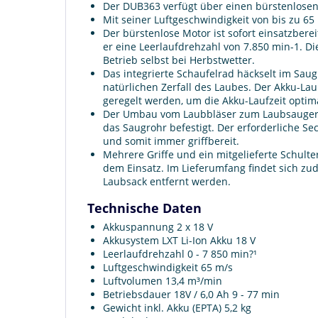
Der DUB363 verfügt über einen bürstenlosen 
Mit seiner Luftgeschwindigkeit von bis zu 65
Der bürstenlose Motor ist sofort einsatzberei
er eine Leerlaufdrehzahl von 7.850 min-1. D
Betrieb selbst bei Herbstwetter.
Das integrierte Schaufelrad häckselt im Sau
natürlichen Zerfall des Laubes. Der Akku-Lau
geregelt werden, um die Akku-Laufzeit optim
Der Umbau vom Laubbläser zum Laubsauger is
das Saugrohr befestigt. Der erforderliche S
und somit immer griffbereit.
Mehrere Griffe und ein mitgelieferte Schult
dem Einsatz. Im Lieferumfang findet sich z
Laubsack entfernt werden.
Technische Daten
Akkuspannung 2 x 18 V
Akkusystem LXT Li-Ion Akku 18 V
Leerlaufdrehzahl 0 - 7 850 min?¹
Luftgeschwindigkeit 65 m/s
Luftvolumen 13,4 m³/min
Betriebsdauer 18V / 6,0 Ah 9 - 77 min
Gewicht inkl. Akku (EPTA) 5,2 kg